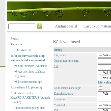
Andmebaasist
Kasulikud materja
Pealeht
Kõik vaatlused
Tutvustus
Otsing
Juhendvideod
Liigi rühm
Infot loodusvaatlejale ning
käimasolevad kampaaniad
Otsing liigi nime järgi
📢 Uus imetajate levikuatlas
Liik
📢 Aasta orhidee vaatluste
kogumine
📢 Loodusvaatluste äpp
Liik valim
Aita määrata liiki (foorum)
Kõik kaitsealused liigid
Andmebaasi avalik
Kaitsekategooria
KAARDIRAKENDUS (ajutiselt
Kohanimi
ei tööta!)
Maakond
Liikumispiirangutega alad
Vald