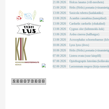
21.06 2026
Holcus lanatus (vill-mesihein)
15.06 2026
Helix (Helix) pomatia (viinamäeti
13.06 2026
Saxicola rubetra (kadakatäks)
13.06 2026
Acanthis cannabina (kanepilind)
13.06 2026
Carduelis carduelis (ohakalind)
13.06 2026
Cygnus olor (kühmnokk-luik)
13.06 2026
Ardea cinerea (hallhaigur)
13.06 2026
Acrocephalus schoenobaenus (kõrk
10.06 2026
Lynx lynx (ilves)
10.06 2026
Helix (Helix) pomatia (viinamäeti
07.06 2026
Listera ovata (suur käopõll)
07.06 2026
Opisthograptis luteolata (kollavaks
02.06 2026
Lasiommata megera (kirju-tumesil
233076303