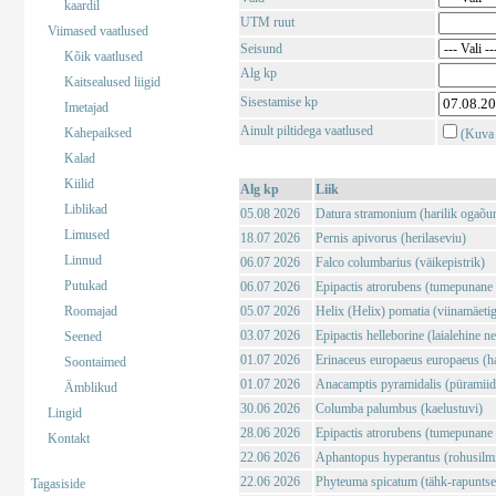
kaardil
UTM ruut
Viimased vaatlused
Seisund
Kõik vaatlused
Alg kp
Kaitsealused liigid
Sisestamise kp
Imetajad
Ainult piltidega vaatlused
Kahepaiksed
(Kuva 
Kalad
Kiilid
Alg kp
Liik
Liblikad
05.08 2026
Datura stramonium (harilik ogaõu
Limused
18.07 2026
Pernis apivorus (herilaseviu)
Linnud
06.07 2026
Falco columbarius (väikepistrik)
Putukad
06.07 2026
Epipactis atrorubens (tumepunane 
Roomajad
05.07 2026
Helix (Helix) pomatia (viinamäeti
03.07 2026
Epipactis helleborine (laialehine n
Seened
01.07 2026
Erinaceus europaeus europaeus (har
Soontaimed
01.07 2026
Anacamptis pyramidalis (püramii
Ämblikud
30.06 2026
Columba palumbus (kaelustuvi)
Lingid
28.06 2026
Epipactis atrorubens (tumepunane 
Kontakt
22.06 2026
Aphantopus hyperantus (rohusilm
22.06 2026
Phyteuma spicatum (tähk-rapuntse
Tagasiside