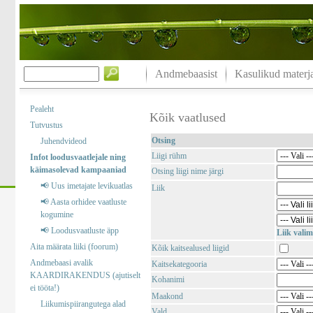
Andmebaasist
Kasulikud materja
Pealeht
Kõik vaatlused
Tutvustus
Otsing
Juhendvideod
Liigi rühm
Infot loodusvaatlejale ning
käimasolevad kampaaniad
Otsing liigi nime järgi
📢 Uus imetajate levikuatlas
Liik
📢 Aasta orhidee vaatluste
kogumine
📢 Loodusvaatluste äpp
Liik valim
Aita määrata liiki (foorum)
Kõik kaitsealused liigid
Andmebaasi avalik
Kaitsekategooria
KAARDIRAKENDUS (ajutiselt
Kohanimi
ei tööta!)
Maakond
Liikumispiirangutega alad
Vald