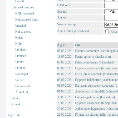
kaardil
UTM ruut
Viimased vaatlused
Seisund
Kõik vaatlused
Alg kp
Kaitsealused liigid
Sisestamise kp
Imetajad
Ainult piltidega vaatlused
Kahepaiksed
(Kuva 
Kalad
Kiilid
Alg kp
Liik
Liblikad
05.08 2026
Datura stramonium (harilik ogaõu
Limused
18.07 2026
Pernis apivorus (herilaseviu)
Linnud
06.07 2026
Falco columbarius (väikepistrik)
Putukad
06.07 2026
Epipactis atrorubens (tumepunane 
Roomajad
05.07 2026
Helix (Helix) pomatia (viinamäeti
03.07 2026
Epipactis helleborine (laialehine n
Seened
01.07 2026
Erinaceus europaeus europaeus (har
Soontaimed
01.07 2026
Anacamptis pyramidalis (püramii
Ämblikud
30.06 2026
Columba palumbus (kaelustuvi)
Lingid
28.06 2026
Epipactis atrorubens (tumepunane 
Kontakt
22.06 2026
Aphantopus hyperantus (rohusilm
22.06 2026
Phyteuma spicatum (tähk-rapuntse
Tagasiside