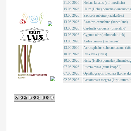
21.06 2026
Holcus lanatus (vill-mesihein)
15.06 2026
Helix (Helix) pomatia (viinamäeti
13.06 2026
Saxicola rubetra (kadakatäks)
13.06 2026
Acanthis cannabina (kanepilind)
13.06 2026
Carduelis carduelis (ohakalind)
13.06 2026
Cygnus olor (kühmnokk-luik)
13.06 2026
Ardea cinerea (hallhaigur)
13.06 2026
Acrocephalus schoenobaenus (kõrk
10.06 2026
Lynx lynx (ilves)
10.06 2026
Helix (Helix) pomatia (viinamäeti
07.06 2026
Listera ovata (suur käopõll)
07.06 2026
Opisthograptis luteolata (kollavaks
02.06 2026
Lasiommata megera (kirju-tumesil
232683089