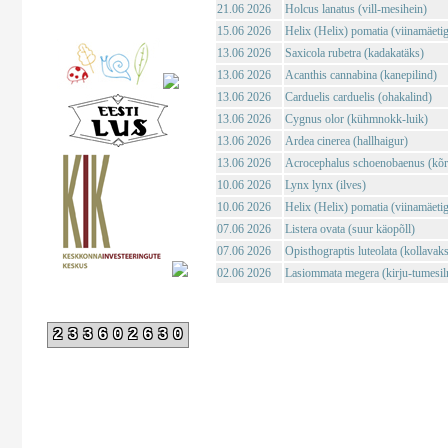
21.06 2026
Holcus lanatus (vill-mesihein)
15.06 2026
Helix (Helix) pomatia (viinamäeti
13.06 2026
Saxicola rubetra (kadakatäks)
13.06 2026
Acanthis cannabina (kanepilind)
13.06 2026
Carduelis carduelis (ohakalind)
13.06 2026
Cygnus olor (kühmnokk-luik)
13.06 2026
Ardea cinerea (hallhaigur)
13.06 2026
Acrocephalus schoenobaenus (kõrk
10.06 2026
Lynx lynx (ilves)
10.06 2026
Helix (Helix) pomatia (viinamäeti
07.06 2026
Listera ovata (suur käopõll)
07.06 2026
Opisthograptis luteolata (kollavaks
02.06 2026
Lasiommata megera (kirju-tumesil
233602630