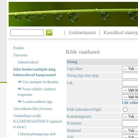
Andmebaasist
Kasulikud materja
Pealeht
Kõik vaatlused
Tutvustus
Otsing
Juhendvideod
Liigi rühm
Infot loodusvaatlejale ning
käimasolevad kampaaniad
Otsing liigi nime järgi
📢 Uus imetajate levikuatlas
Liik
📢 Aasta orhidee vaatluste
kogumine
📢 Loodusvaatluste äpp
Liik valim
Aita määrata liiki (foorum)
Kõik kaitsealused liigid
Andmebaasi avalik
Kaitsekategooria
KAARDIRAKENDUS (ajutiselt
Kohanimi
ei tööta!)
Maakond
Liikumispiirangutega alad
Vald