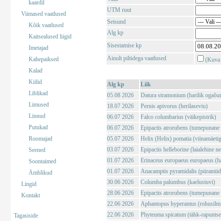
kaardil
UTM ruut
Viimased vaatlused
Seisund
Kõik vaatlused
Alg kp
Kaitsealused liigid
Sisestamise kp
Imetajad
Ainult piltidega vaatlused
Kahepaiksed
(Kuva 
Kalad
Kiilid
Alg kp
Liik
Liblikad
05.08 2026
Datura stramonium (harilik ogaõu
Limused
18.07 2026
Pernis apivorus (herilaseviu)
Linnud
06.07 2026
Falco columbarius (väikepistrik)
Putukad
06.07 2026
Epipactis atrorubens (tumepunane 
Roomajad
05.07 2026
Helix (Helix) pomatia (viinamäeti
03.07 2026
Epipactis helleborine (laialehine n
Seened
01.07 2026
Erinaceus europaeus europaeus (har
Soontaimed
01.07 2026
Anacamptis pyramidalis (püramii
Ämblikud
30.06 2026
Columba palumbus (kaelustuvi)
Lingid
28.06 2026
Epipactis atrorubens (tumepunane 
Kontakt
22.06 2026
Aphantopus hyperantus (rohusilm
22.06 2026
Phyteuma spicatum (tähk-rapuntse
Tagasiside