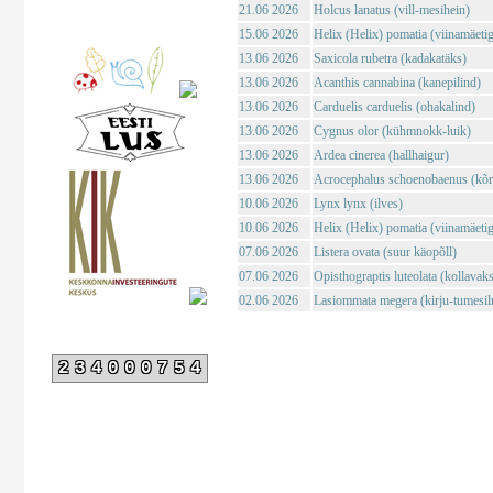
21.06 2026
Holcus lanatus (vill-mesihein)
15.06 2026
Helix (Helix) pomatia (viinamäeti
13.06 2026
Saxicola rubetra (kadakatäks)
13.06 2026
Acanthis cannabina (kanepilind)
13.06 2026
Carduelis carduelis (ohakalind)
13.06 2026
Cygnus olor (kühmnokk-luik)
13.06 2026
Ardea cinerea (hallhaigur)
13.06 2026
Acrocephalus schoenobaenus (kõrk
10.06 2026
Lynx lynx (ilves)
10.06 2026
Helix (Helix) pomatia (viinamäeti
07.06 2026
Listera ovata (suur käopõll)
07.06 2026
Opisthograptis luteolata (kollavaks
02.06 2026
Lasiommata megera (kirju-tumesil
234000754