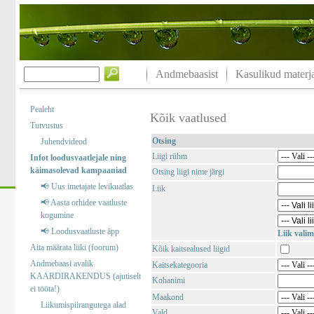
Andmebaasist
Kasulikud materja
Pealeht
Kõik vaatlused
Tutvustus
Otsing
Juhendvideod
Liigi rühm
Infot loodusvaatlejale ning
käimasolevad kampaaniad
Otsing liigi nime järgi
📢 Uus imetajate levikuatlas
Liik
📢 Aasta orhidee vaatluste
kogumine
📢 Loodusvaatluste äpp
Liik valim
Aita määrata liiki (foorum)
Kõik kaitsealused liigid
Andmebaasi avalik
Kaitsekategooria
KAARDIRAKENDUS (ajutiselt
Kohanimi
ei tööta!)
Maakond
Liikumispiirangutega alad
Vald