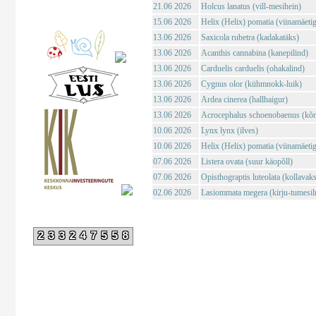
21.06 2026
Holcus lanatus (vill-mesihein)
15.06 2026
Helix (Helix) pomatia (viinamäeti
13.06 2026
Saxicola rubetra (kadakatäks)
13.06 2026
Acanthis cannabina (kanepilind)
13.06 2026
Carduelis carduelis (ohakalind)
13.06 2026
Cygnus olor (kühmnokk-luik)
13.06 2026
Ardea cinerea (hallhaigur)
13.06 2026
Acrocephalus schoenobaenus (kõrk
10.06 2026
Lynx lynx (ilves)
10.06 2026
Helix (Helix) pomatia (viinamäeti
07.06 2026
Listera ovata (suur käopõll)
07.06 2026
Opisthograptis luteolata (kollavaks
02.06 2026
Lasiommata megera (kirju-tumesil
233247558