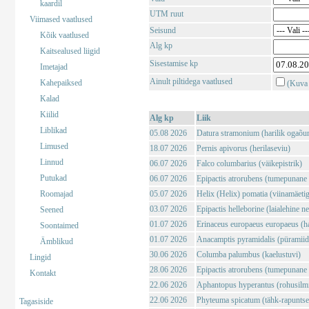
kaardil
UTM ruut
Viimased vaatlused
Seisund
Kõik vaatlused
Alg kp
Kaitsealused liigid
Sisestamise kp
Imetajad
Ainult piltidega vaatlused
Kahepaiksed
(Kuva 
Kalad
Kiilid
Alg kp
Liik
Liblikad
05.08 2026
Datura stramonium (harilik ogaõu
Limused
18.07 2026
Pernis apivorus (herilaseviu)
Linnud
06.07 2026
Falco columbarius (väikepistrik)
Putukad
06.07 2026
Epipactis atrorubens (tumepunane 
Roomajad
05.07 2026
Helix (Helix) pomatia (viinamäeti
03.07 2026
Epipactis helleborine (laialehine n
Seened
01.07 2026
Erinaceus europaeus europaeus (har
Soontaimed
01.07 2026
Anacamptis pyramidalis (püramii
Ämblikud
30.06 2026
Columba palumbus (kaelustuvi)
Lingid
28.06 2026
Epipactis atrorubens (tumepunane 
Kontakt
22.06 2026
Aphantopus hyperantus (rohusilm
22.06 2026
Phyteuma spicatum (tähk-rapuntse
Tagasiside