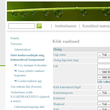
Andmebaasist
Kasulikud materja
Pealeht
Kõik vaatlused
Tutvustus
Otsing
Juhendvideod
Liigi rühm
Infot loodusvaatlejale ning
käimasolevad kampaaniad
Otsing liigi nime järgi
📢 Uus imetajate levikuatlas
Liik
📢 Aasta orhidee vaatluste
kogumine
📢 Loodusvaatluste äpp
Liik valim
Aita määrata liiki (foorum)
Kõik kaitsealused liigid
Andmebaasi avalik
Kaitsekategooria
KAARDIRAKENDUS (ajutiselt
Kohanimi
ei tööta!)
Maakond
Liikumispiirangutega alad
Vald