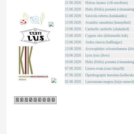
21.06 2026
Holcus lanatus (vill-mesihein)
15.06 2026
Helix (Helix) pomatia (viinamäeti
13.06 2026
Saxicola rubetra (kadakatäks)
13.06 2026
Acanthis cannabina (kanepilind)
13.06 2026
Carduelis carduelis (ohakalind)
13.06 2026
Cygnus olor (kühmnokk-luik)
13.06 2026
Ardea cinerea (hallhaigur)
13.06 2026
Acrocephalus schoenobaenus (kõrk
10.06 2026
Lynx lynx (ilves)
10.06 2026
Helix (Helix) pomatia (viinamäeti
07.06 2026
Listera ovata (suur käopõll)
07.06 2026
Opisthograptis luteolata (kollavaks
02.06 2026
Lasiommata megera (kirju-tumesil
232589963