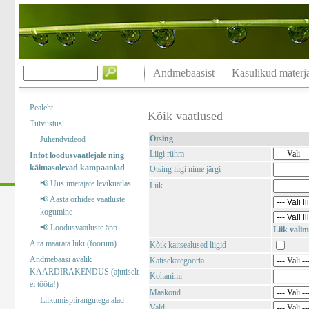
Andmebaasist
Kasulikud materja
Pealeht
Kõik vaatlused
Tutvustus
Otsing
Juhendvideod
Liigi rühm
Infot loodusvaatlejale ning
käimasolevad kampaaniad
Otsing liigi nime järgi
📢 Uus imetajate levikuatlas
Liik
📢 Aasta orhidee vaatluste
kogumine
📢 Loodusvaatluste äpp
Liik valim
Aita määrata liiki (foorum)
Kõik kaitsealused liigid
Andmebaasi avalik
Kaitsekategooria
KAARDIRAKENDUS (ajutiselt
Kohanimi
ei tööta!)
Maakond
Liikumispiirangutega alad
Vald