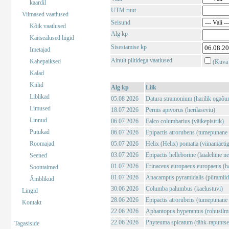
kaardil
UTM ruut
Viimased vaatlused
Seisund
Kõik vaatlused
Alg kp
Kaitsealused liigid
Sisestamise kp
Imetajad
Ainult piltidega vaatlused
Kahepaiksed
(Kuva 
Kalad
Kiilid
Alg kp
Liik
Liblikad
05.08 2026
Datura stramonium (harilik ogaõu
Limused
18.07 2026
Pernis apivorus (herilaseviu)
Linnud
06.07 2026
Falco columbarius (väikepistrik)
Putukad
06.07 2026
Epipactis atrorubens (tumepunane 
Roomajad
05.07 2026
Helix (Helix) pomatia (viinamäeti
03.07 2026
Epipactis helleborine (laialehine n
Seened
01.07 2026
Erinaceus europaeus europaeus (har
Soontaimed
01.07 2026
Anacamptis pyramidalis (püramii
Ämblikud
30.06 2026
Columba palumbus (kaelustuvi)
Lingid
28.06 2026
Epipactis atrorubens (tumepunane 
Kontakt
22.06 2026
Aphantopus hyperantus (rohusilm
22.06 2026
Phyteuma spicatum (tähk-rapuntse
Tagasiside