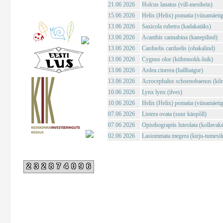
21.06 2026
Holcus lanatus (vill-mesihein)
15.06 2026
Helix (Helix) pomatia (viinamäeti
13.06 2026
Saxicola rubetra (kadakatäks)
13.06 2026
Acanthis cannabina (kanepilind)
13.06 2026
Carduelis carduelis (ohakalind)
13.06 2026
Cygnus olor (kühmnokk-luik)
13.06 2026
Ardea cinerea (hallhaigur)
13.06 2026
Acrocephalus schoenobaenus (kõrk
10.06 2026
Lynx lynx (ilves)
10.06 2026
Helix (Helix) pomatia (viinamäeti
07.06 2026
Listera ovata (suur käopõll)
07.06 2026
Opisthograptis luteolata (kollavaks
02.06 2026
Lasiommata megera (kirju-tumesil
232874096