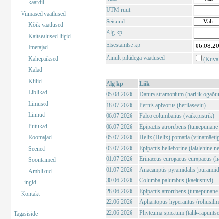
kaardil
UTM ruut
Viimased vaatlused
Seisund
Kõik vaatlused
Alg kp
Kaitsealused liigid
Sisestamise kp
Imetajad
Ainult piltidega vaatlused
Kahepaiksed
(Kuva 
Kalad
Kiilid
Alg kp
Liik
Liblikad
05.08 2026
Datura stramonium (harilik ogaõu
Limused
18.07 2026
Pernis apivorus (herilaseviu)
Linnud
06.07 2026
Falco columbarius (väikepistrik)
Putukad
06.07 2026
Epipactis atrorubens (tumepunane 
Roomajad
05.07 2026
Helix (Helix) pomatia (viinamäeti
03.07 2026
Epipactis helleborine (laialehine n
Seened
01.07 2026
Erinaceus europaeus europaeus (har
Soontaimed
01.07 2026
Anacamptis pyramidalis (püramii
Ämblikud
30.06 2026
Columba palumbus (kaelustuvi)
Lingid
28.06 2026
Epipactis atrorubens (tumepunane 
Kontakt
22.06 2026
Aphantopus hyperantus (rohusilm
22.06 2026
Phyteuma spicatum (tähk-rapuntse
Tagasiside