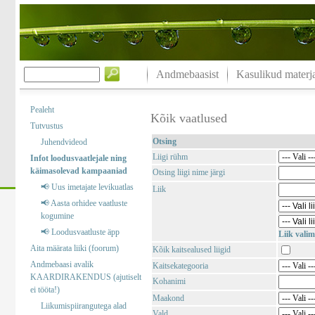
Andmebaasist
Kasulikud materja
Pealeht
Kõik vaatlused
Tutvustus
Otsing
Juhendvideod
Liigi rühm
Infot loodusvaatlejale ning
käimasolevad kampaaniad
Otsing liigi nime järgi
📢 Uus imetajate levikuatlas
Liik
📢 Aasta orhidee vaatluste
kogumine
📢 Loodusvaatluste äpp
Liik valim
Aita määrata liiki (foorum)
Kõik kaitsealused liigid
Andmebaasi avalik
Kaitsekategooria
KAARDIRAKENDUS (ajutiselt
Kohanimi
ei tööta!)
Maakond
Liikumispiirangutega alad
Vald