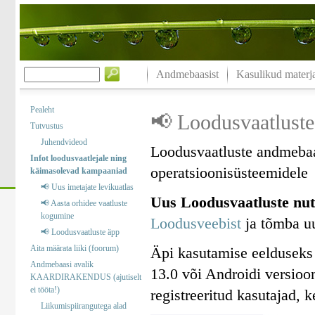
Andmebaasist
Kasulikud materja
Pealeht
📢 Loodusvaatluste
Tutvustus
Juhendvideod
Loodusvaatluste andmebaa
Infot loodusvaatlejale ning
operatsioonisüsteemidele
käimasolevad kampaaniad
📢 Uus imetajate levikuatlas
Uus Loodusvaatluste nut
📢 Aasta orhidee vaatluste
kogumine
Loodusveebist
ja tõmba uu
📢 Loodusvaatluste äpp
Aita määrata liiki (foorum)
Äpi kasutamise eelduseks
Andmebaasi avalik
13.0 või Androidi versioo
KAARDIRAKENDUS (ajutiselt
ei tööta!)
registreeritud kasutajad, 
Liikumispiirangutega alad