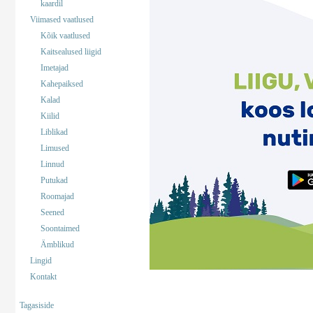
kaardil
Viimased vaatlused
Kõik vaatlused
Kaitsealused liigid
Imetajad
Kahepaiksed
Kalad
Kiilid
Liblikad
Limused
Linnud
Putukad
Roomajad
Seened
Soontaimed
Ämblikud
Lingid
Kontakt
Tagasiside