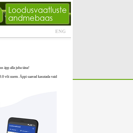
ENG
s äpp alla juba täna!
8.0 või uuem. Äppi saavad kasutada vaid