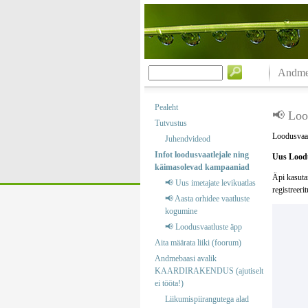
Andmeb
Pealeht
📢 Loo
Tutvustus
Loodusvaat
Juhendvideod
Infot loodusvaatlejale ning
Uus Loodu
käimasolevad kampaaniad
Äpi kasuta
📢 Uus imetajate levikuatlas
registreeri
📢 Aasta orhidee vaatluste
kogumine
📢 Loodusvaatluste äpp
Aita määrata liiki (foorum)
Andmebaasi avalik
KAARDIRAKENDUS (ajutiselt
ei tööta!)
Liikumispiirangutega alad