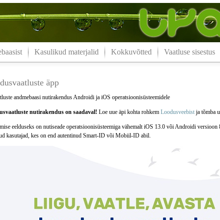
aasist
Kasulikud materjalid
Kokkuvõtted
Vaatluse sisestus
dusvaatluste äpp
luste andmebaasi nutirakendus Androidi ja iOS operatsioonisüsteemidele
svaatluste nutirakendus on saadaval!
Loe uue äpi kohta rohkem
Loodusveebist
ja tõmba uu
mise eelduseks on nutiseade operatsioonisüsteemiga vähemalt iOS 13.0 või Androidi versioon 
tud kasutajad, kes on end autentinud Smart-ID või Mobiil-ID abil.