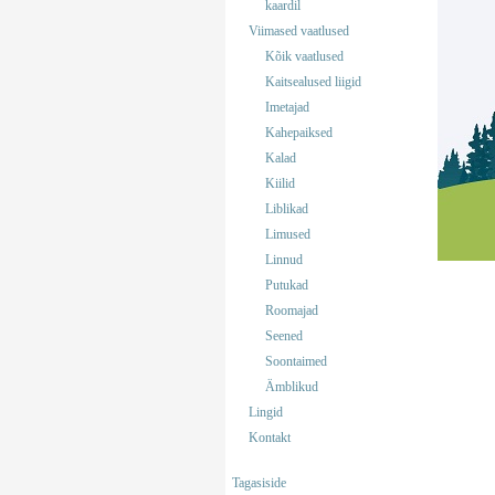
kaardil
Viimased vaatlused
Kõik vaatlused
Kaitsealused liigid
Imetajad
Kahepaiksed
Kalad
Kiilid
Liblikad
Limused
Linnud
Putukad
Roomajad
Seened
Soontaimed
Ämblikud
Lingid
Kontakt
Tagasiside