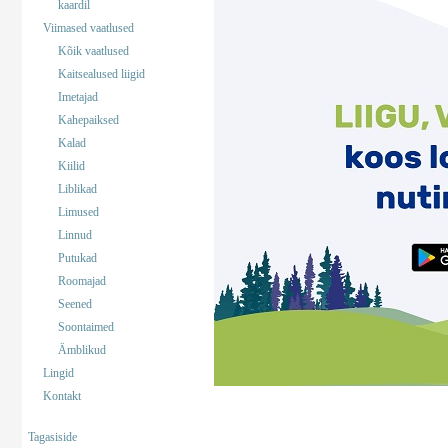
kaardil
Viimased vaatlused
Kõik vaatlused
Kaitsealused liigid
Imetajad
Kahepaiksed
Kalad
Kiilid
Liblikad
Limused
Linnud
Putukad
Roomajad
Seened
Soontaimed
Ämblikud
Lingid
Kontakt
Tagasiside