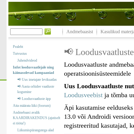
Andmebaasist
Kasulikud materja
Pealeht
📢 Loodusvaatluste
Tutvustus
Juhendvideod
Loodusvaatluste andmebaa
Infot loodusvaatlejale ning
operatsioonisüsteemidele
käimasolevad kampaaniad
📢 Uus imetajate levikuatlas
Uus Loodusvaatluste nut
📢 Aasta orhidee vaatluste
kogumine
Loodusveebist
ja tõmba uu
📢 Loodusvaatluste äpp
Aita määrata liiki (foorum)
Äpi kasutamise eelduseks
Andmebaasi avalik
13.0 või Androidi versioo
KAARDIRAKENDUS (ajutiselt
ei tööta!)
registreeritud kasutajad, 
Liikumispiirangutega alad