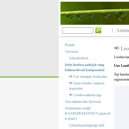
Andmeb
Pealeht
📢 Loo
Tutvustus
Loodusvaat
Juhendvideod
Infot loodusvaatlejale ning
Uus Loodu
käimasolevad kampaaniad
Äpi kasuta
📢 Uus imetajate levikuatlas
registreeri
📢 Aasta orhidee vaatluste
kogumine
📢 Loodusvaatluste äpp
Aita määrata liiki (foorum)
Andmebaasi avalik
KAARDIRAKENDUS (ajutiselt
ei tööta!)
Liikumispiirangutega alad