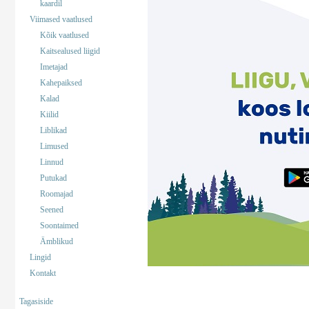
kaardil
Viimased vaatlused
Kõik vaatlused
Kaitsealused liigid
Imetajad
Kahepaiksed
Kalad
Kiilid
Liblikad
Limused
Linnud
Putukad
Roomajad
Seened
Soontaimed
Ämblikud
Lingid
Kontakt
Tagasiside