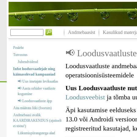
Andmebaasist
Kasulikud materja
Pealeht
📢 Loodusvaatluste
Tutvustus
Juhendvideod
Loodusvaatluste andmebaa
Infot loodusvaatlejale ning
operatsioonisüsteemidele
käimasolevad kampaaniad
📢 Uus imetajate levikuatlas
Uus Loodusvaatluste nut
📢 Aasta orhidee vaatluste
kogumine
Loodusveebist
ja tõmba uu
📢 Loodusvaatluste äpp
Aita määrata liiki (foorum)
Äpi kasutamise eelduseks
Andmebaasi avalik
13.0 või Androidi versioo
KAARDIRAKENDUS (ajutiselt
ei tööta!)
registreeritud kasutajad, 
Liikumispiirangutega alad