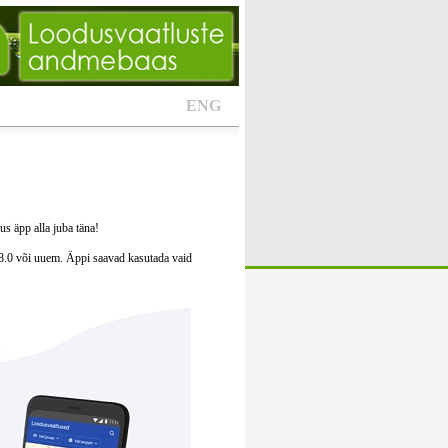
ENG
s äpp alla juba täna!
8.0 või uuem. Äppi saavad kasutada vaid