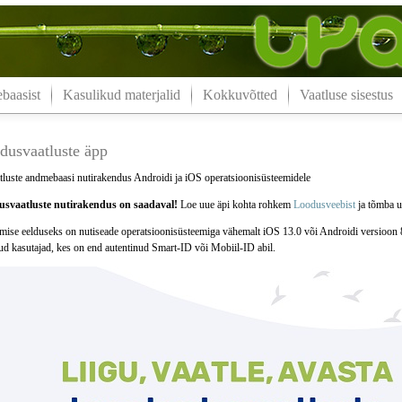
aasist
Kasulikud materjalid
Kokkuvõtted
Vaatluse sisestus
dusvaatluste äpp
luste andmebaasi nutirakendus Androidi ja iOS operatsioonisüsteemidele
svaatluste nutirakendus on saadaval!
Loe uue äpi kohta rohkem
Loodusveebist
ja tõmba uu
mise eelduseks on nutiseade operatsioonisüsteemiga vähemalt iOS 13.0 või Androidi versioon 
tud kasutajad, kes on end autentinud Smart-ID või Mobiil-ID abil.