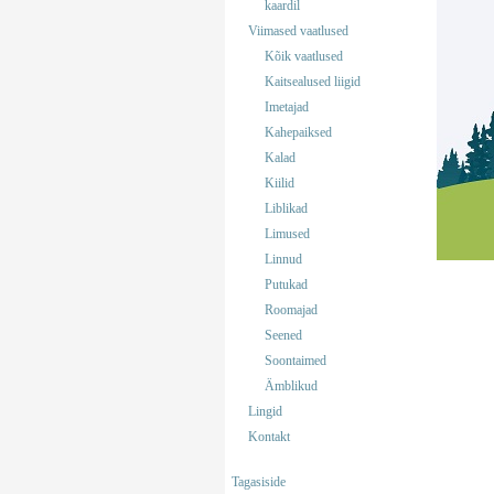
kaardil
Viimased vaatlused
Kõik vaatlused
Kaitsealused liigid
Imetajad
Kahepaiksed
Kalad
Kiilid
Liblikad
Limused
Linnud
Putukad
Roomajad
Seened
Soontaimed
Ämblikud
Lingid
Kontakt
Tagasiside