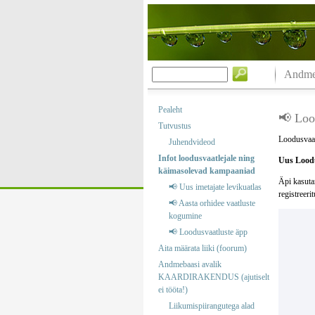
Andmeb
Pealeht
📢 Loo
Tutvustus
Loodusvaat
Juhendvideod
Infot loodusvaatlejale ning
Uus Loodu
käimasolevad kampaaniad
Äpi kasuta
📢 Uus imetajate levikuatlas
registreeri
📢 Aasta orhidee vaatluste
kogumine
📢 Loodusvaatluste äpp
Aita määrata liiki (foorum)
Andmebaasi avalik
KAARDIRAKENDUS (ajutiselt
ei tööta!)
Liikumispiirangutega alad