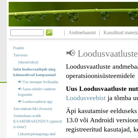
Andmebaasist
Kasulikud materja
Pealeht
📢 Loodusvaatluste
Tutvustus
Juhendvideod
Loodusvaatluste andmebaa
Infot loodusvaatlejale ning
operatsioonisüsteemidele
käimasolevad kampaaniad
📢 Uus imetajate levikuatlas
Uus Loodusvaatluste nut
📢 Aasta orhidee vaatluste
kogumine
Loodusveebist
ja tõmba uu
📢 Loodusvaatluste äpp
Aita määrata liiki (foorum)
Äpi kasutamise eelduseks
Andmebaasi avalik
13.0 või Androidi versioo
KAARDIRAKENDUS (ajutiselt
ei tööta!)
registreeritud kasutajad, 
Liikumispiirangutega alad