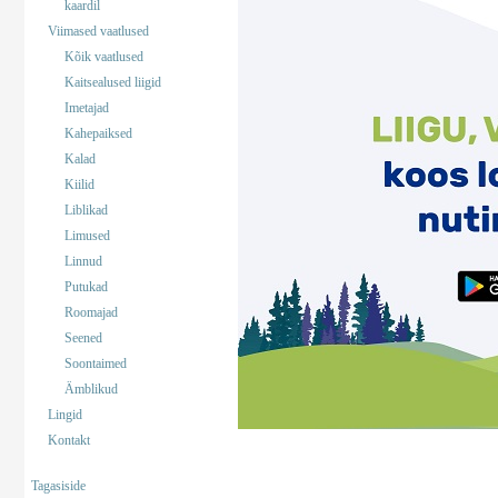
kaardil
Viimased vaatlused
Kõik vaatlused
Kaitsealused liigid
Imetajad
Kahepaiksed
Kalad
Kiilid
Liblikad
Limused
Linnud
Putukad
Roomajad
Seened
Soontaimed
Ämblikud
Lingid
Kontakt
Tagasiside