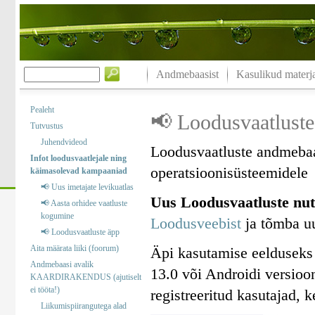
Andmebaasist
Kasulikud materja
Pealeht
📢 Loodusvaatluste
Tutvustus
Juhendvideod
Loodusvaatluste andmebaa
Infot loodusvaatlejale ning
operatsioonisüsteemidele
käimasolevad kampaaniad
📢 Uus imetajate levikuatlas
Uus Loodusvaatluste nut
📢 Aasta orhidee vaatluste
kogumine
Loodusveebist
ja tõmba uu
📢 Loodusvaatluste äpp
Aita määrata liiki (foorum)
Äpi kasutamise eelduseks
Andmebaasi avalik
13.0 või Androidi versioo
KAARDIRAKENDUS (ajutiselt
ei tööta!)
registreeritud kasutajad, 
Liikumispiirangutega alad