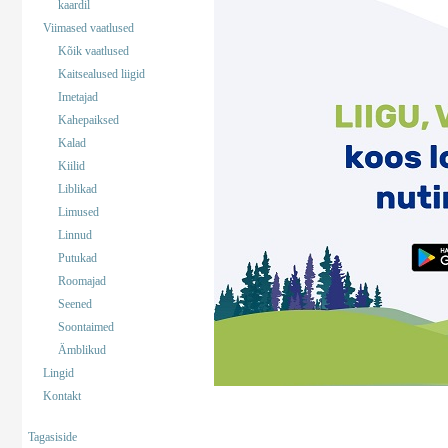
kaardil
Viimased vaatlused
Kõik vaatlused
Kaitsealused liigid
Imetajad
Kahepaiksed
Kalad
Kiilid
Liblikad
Limused
Linnud
Putukad
Roomajad
Seened
Soontaimed
Ämblikud
Lingid
Kontakt
Tagasiside