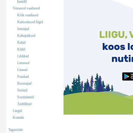
kaardil
Viimased vaatlused
Kõik vaatlused
Kaitsealused liigid
Imetajad
Kahepaiksed
Kalad
Kiilid
Liblikad
Limused
Linnud
Putukad
Roomajad
Seened
Soontaimed
Ämblikud
Lingid
Kontakt
Tagasiside