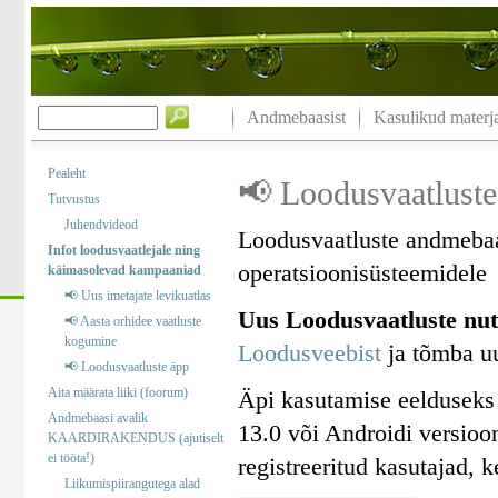
Andmebaasist
Kasulikud materja
Pealeht
📢 Loodusvaatluste
Tutvustus
Juhendvideod
Loodusvaatluste andmebaa
Infot loodusvaatlejale ning
operatsioonisüsteemidele
käimasolevad kampaaniad
📢 Uus imetajate levikuatlas
Uus Loodusvaatluste nut
📢 Aasta orhidee vaatluste
kogumine
Loodusveebist
ja tõmba uu
📢 Loodusvaatluste äpp
Aita määrata liiki (foorum)
Äpi kasutamise eelduseks
Andmebaasi avalik
13.0 või Androidi versioo
KAARDIRAKENDUS (ajutiselt
ei tööta!)
registreeritud kasutajad, 
Liikumispiirangutega alad