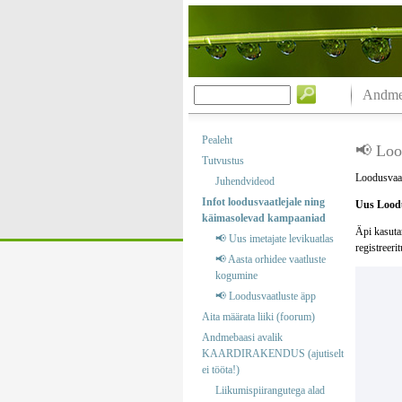
Andmeb
Pealeht
📢 Loo
Tutvustus
Loodusvaat
Juhendvideod
Infot loodusvaatlejale ning
Uus Loodu
käimasolevad kampaaniad
Äpi kasuta
📢 Uus imetajate levikuatlas
registreeri
📢 Aasta orhidee vaatluste
kogumine
📢 Loodusvaatluste äpp
Aita määrata liiki (foorum)
Andmebaasi avalik
KAARDIRAKENDUS (ajutiselt
ei tööta!)
Liikumispiirangutega alad