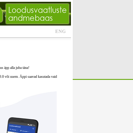
ENG
s äpp alla juba täna!
8.0 või uuem. Äppi saavad kasutada vaid