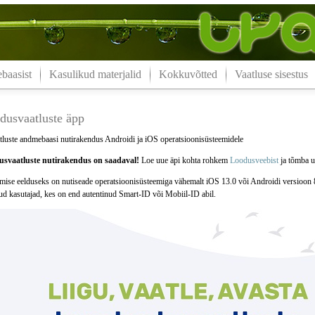
aasist
Kasulikud materjalid
Kokkuvõtted
Vaatluse sisestus
dusvaatluste äpp
luste andmebaasi nutirakendus Androidi ja iOS operatsioonisüsteemidele
svaatluste nutirakendus on saadaval!
Loe uue äpi kohta rohkem
Loodusveebist
ja tõmba uu
mise eelduseks on nutiseade operatsioonisüsteemiga vähemalt iOS 13.0 või Androidi versioon 
tud kasutajad, kes on end autentinud Smart-ID või Mobiil-ID abil.