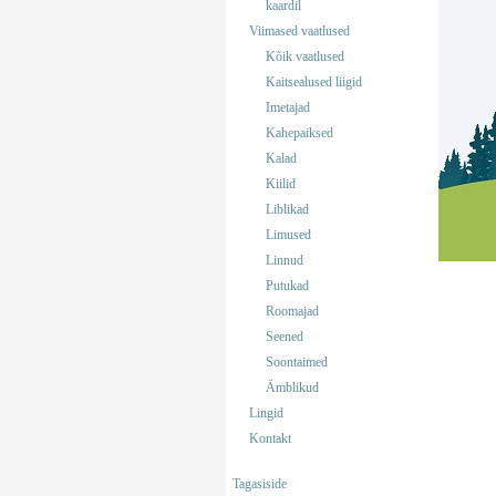
kaardil
Viimased vaatlused
Kõik vaatlused
Kaitsealused liigid
Imetajad
Kahepaiksed
Kalad
Kiilid
Liblikad
Limused
Linnud
Putukad
Roomajad
Seened
Soontaimed
Ämblikud
Lingid
Kontakt
Tagasiside