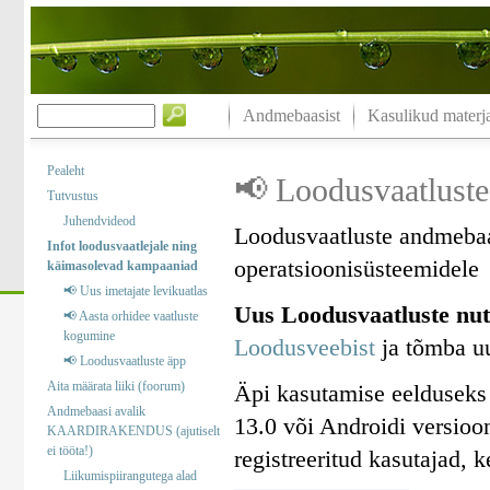
Andmebaasist
Kasulikud materja
Pealeht
📢 Loodusvaatluste
Tutvustus
Juhendvideod
Loodusvaatluste andmebaa
Infot loodusvaatlejale ning
operatsioonisüsteemidele
käimasolevad kampaaniad
📢 Uus imetajate levikuatlas
Uus Loodusvaatluste nut
📢 Aasta orhidee vaatluste
kogumine
Loodusveebist
ja tõmba uu
📢 Loodusvaatluste äpp
Aita määrata liiki (foorum)
Äpi kasutamise eelduseks
Andmebaasi avalik
13.0 või Androidi versioo
KAARDIRAKENDUS (ajutiselt
ei tööta!)
registreeritud kasutajad, 
Liikumispiirangutega alad