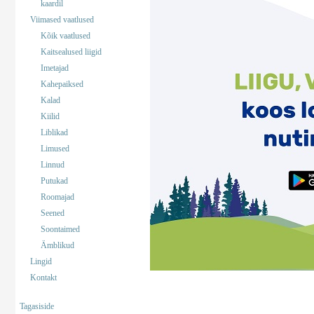
kaardil
Viimased vaatlused
Kõik vaatlused
Kaitsealused liigid
Imetajad
Kahepaiksed
Kalad
Kiilid
Liblikad
Limused
Linnud
Putukad
Roomajad
Seened
Soontaimed
Ämblikud
Lingid
Kontakt
Tagasiside