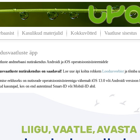
aasist
Kasulikud materjalid
Kokkuvõtted
Vaatluse sisestus
dusvaatluste äpp
luste andmebaasi nutirakendus Androidi ja iOS operatsioonisüsteemidele
svaatluste nutirakendus on saadaval!
Loe uue äpi kohta rohkem
Loodusveebist
ja tõmba uu
mise eelduseks on nutiseade operatsioonisüsteemiga vähemalt iOS 13.0 või Androidi versioon 
tud kasutajad, kes on end autentinud Smart-ID või Mobiil-ID abil.