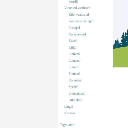
kaardil
Viimased vaatlused
Kõik vaatlused
Kaitsealused liigid
Imetajad
Kahepaiksed
Kalad
Kiilid
Liblikad
Limused
Linnud
Putukad
Roomajad
Seened
Soontaimed
Ämblikud
Lingid
Kontakt
Tagasiside