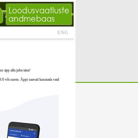
ENG
s äpp alla juba täna!
8.0 või uuem. Äppi saavad kasutada vaid