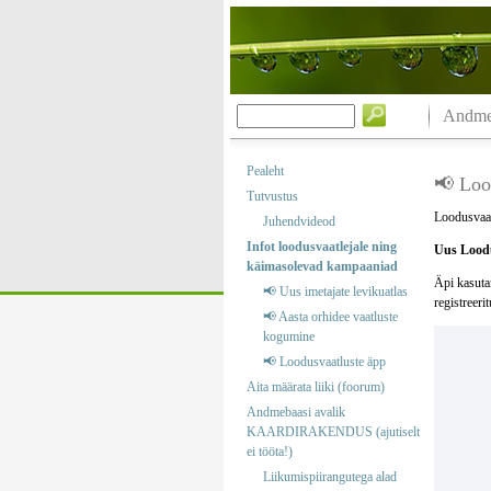
Andmeb
Pealeht
📢 Loo
Tutvustus
Loodusvaat
Juhendvideod
Infot loodusvaatlejale ning
Uus Loodu
käimasolevad kampaaniad
Äpi kasuta
📢 Uus imetajate levikuatlas
registreeri
📢 Aasta orhidee vaatluste
kogumine
📢 Loodusvaatluste äpp
Aita määrata liiki (foorum)
Andmebaasi avalik
KAARDIRAKENDUS (ajutiselt
ei tööta!)
Liikumispiirangutega alad