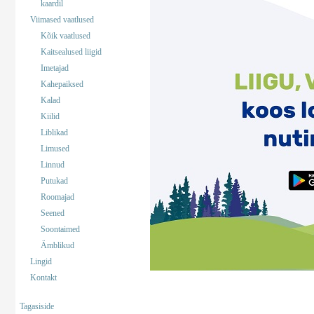
kaardil
Viimased vaatlused
Kõik vaatlused
Kaitsealused liigid
Imetajad
Kahepaiksed
Kalad
Kiilid
Liblikad
Limused
Linnud
Putukad
Roomajad
Seened
Soontaimed
Ämblikud
Lingid
Kontakt
Tagasiside