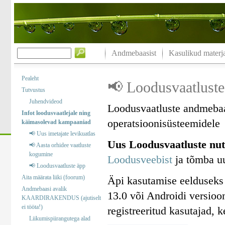
Andmebaasist
Kasulikud materja
Pealeht
📢 Loodusvaatluste
Tutvustus
Juhendvideod
Loodusvaatluste andmebaa
Infot loodusvaatlejale ning
operatsioonisüsteemidele
käimasolevad kampaaniad
📢 Uus imetajate levikuatlas
Uus Loodusvaatluste nut
📢 Aasta orhidee vaatluste
kogumine
Loodusveebist
ja tõmba uu
📢 Loodusvaatluste äpp
Aita määrata liiki (foorum)
Äpi kasutamise eelduseks
Andmebaasi avalik
13.0 või Androidi versioo
KAARDIRAKENDUS (ajutiselt
ei tööta!)
registreeritud kasutajad, 
Liikumispiirangutega alad