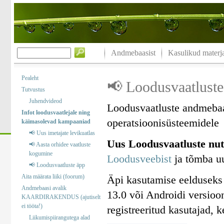
Andmebaasist
Kasulikud materja
Pealeht
📢 Loodusvaatluste
Tutvustus
Juhendvideod
Loodusvaatluste andmebaa
Infot loodusvaatlejale ning
operatsioonisüsteemidele
käimasolevad kampaaniad
📢 Uus imetajate levikuatlas
Uus Loodusvaatluste nut
📢 Aasta orhidee vaatluste
kogumine
Loodusveebist
ja tõmba uu
📢 Loodusvaatluste äpp
Aita määrata liiki (foorum)
Äpi kasutamise eelduseks
Andmebaasi avalik
13.0 või Androidi versioo
KAARDIRAKENDUS (ajutiselt
ei tööta!)
registreeritud kasutajad, 
Liikumispiirangutega alad