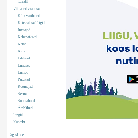
kaardil
Viimased vaatlused
Kõik vaatlused
Kaitsealused liigid
Imetajad
Kahepaiksed
Kalad
Kiilid
Liblikad
Limused
Linnud
Putukad
Roomajad
Seened
Soontaimed
Ämblikud
Lingid
Kontakt
Tagasiside