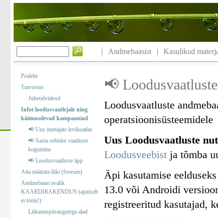
Andmebaasist
Kasulikud materja
Pealeht
📢 Loodusvaatluste
Tutvustus
Juhendvideod
Loodusvaatluste andmebaa
Infot loodusvaatlejale ning
operatsioonisüsteemidele
käimasolevad kampaaniad
📢 Uus imetajate levikuatlas
Uus Loodusvaatluste nut
📢 Aasta orhidee vaatluste
kogumine
Loodusveebist
ja tõmba uu
📢 Loodusvaatluste äpp
Aita määrata liiki (foorum)
Äpi kasutamise eelduseks
Andmebaasi avalik
13.0 või Androidi versioo
KAARDIRAKENDUS (ajutiselt
ei tööta!)
registreeritud kasutajad, 
Liikumispiirangutega alad