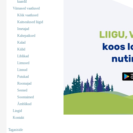
kaardil
Viimased vaatlused
Kõik vaatlused
Kaitsealused liigid
Imetajad
Kahepaiksed
Kalad
Kiilid
Liblikad
Limused
Linnud
Putukad
Roomajad
Seened
Soontaimed
Ämblikud
Lingid
Kontakt
Tagasiside