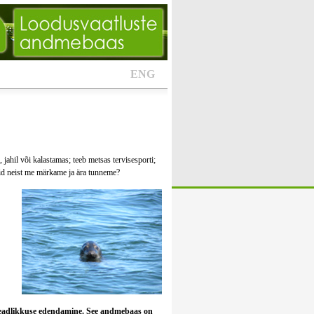
ENG
jahil või kalastamas; teeb metsas tervisesporti;
sid neist me märkame ja ära tunneme?
teadlikkuse edendamine. See andmebaas on