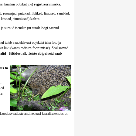
tse, kuulsin ööbikut jne)
registreerimiseks.
d, roomajad, putukad, liblikad, limused, samblad,
, käsnad, ainuraksed)
kohta
.
ja surnud isendite (nt autolt löögi saanud
hul tuleb vaadeldavast objektist teha foto ja
ta liiki (vanas mõistes foorumisse). Seal saavad
d - Piltidest all. Teiste abipalveid saab
us ta
.
sed
da
i. Loodusvaatluste andmebaasi kaardirakendus on