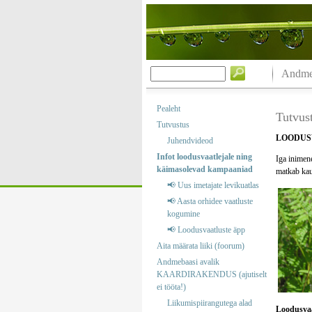
Andmeb
Pealeht
Tutvus
Tutvustus
LOODUSV
Juhendvideod
Infot loodusvaatlejale ning
Iga inimene
käimasolevad kampaaniad
matkab kau
📢 Uus imetajate levikuatlas
📢 Aasta orhidee vaatluste
kogumine
📢 Loodusvaatluste äpp
Aita määrata liiki (foorum)
Andmebaasi avalik
KAARDIRAKENDUS (ajutiselt
ei tööta!)
Liikumispiirangutega alad
Loodusvaa