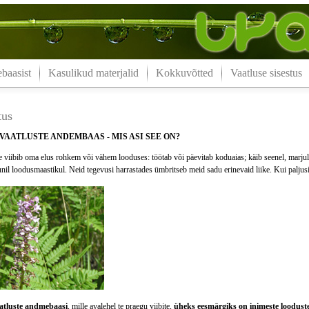
aasist
Kasulikud materjalid
Kokkuvõtted
Vaatluse sisestus
tus
AATLUSTE ANDEMBAAS - MIS ASI SEE ON?
 viibib oma elus rohkem või vähem looduses: töötab või päevitab koduaias; käib seenel, marjul, 
nil loodusmaastikul. Neid tegevusi harrastades ümbritseb meid sadu erinevaid liike. Kui palju
tluste andmebaasi
, mille avalehel te praegu viibite,
üheks eesmärgiks on inimeste loodus