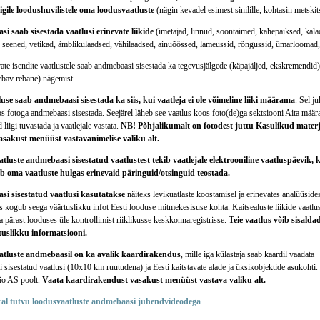
gile loodushuvilistele oma loodusvaatluste
(nägin kevadel esimest sinilille, kohtasin metski
 saab sisestada vaatlusi erinevate liikide
(imetajad, linnud, soontaimed, kahepaiksed, kala
 seened, vetikad, ämblikulaadsed, vähilaadsed, ainuõõssed, lameussid, rõngussid, ümarloomad
ate isendite vaatlustele saab andmebaasi sisestada ka tegevusjälgede (käpajäljed, ekskremendid) 
ebav rebane) nägemist.
se saab andmebaasi sisestada ka siis, kui vaatleja ei ole võimeline liiki määrama
. Sel ju
s fotoga andmebaasi sisestada. Seejärel läheb see vaatlus koos foto(de)ga sektsiooni Aita määra
d liigi tuvastada ja vaatlejale vastata.
NB! Põhjalikumalt on fotodest juttu Kasulikud materjali
asakust menüüst vastavanimelise valiku alt.
luste andmebaasi sisestatud vaatlustest tekib vaatlejale elektrooniline vaatluspäevik, k
b oma vaatluste hulgas erinevaid päringuid/otsinguid teostada.
i sisestatud vaatlusi kasutatakse
näiteks levikuatlaste koostamisel ja erinevates analüüsides
kogub seega väärtuslikku infot Eesti looduse mitmekesisuse kohta. Kaitsealuste liikide vaatlu
 pärast looduses üle kontrollimist riiklikusse keskkonnaregistrisse.
Teie vaatlus võib sisalda
tuslikku informatsiooni.
tluste andmebaasil on ka avalik kaardirakendus
, mille iga külastaja saab kaardil vaadata
 sisestatud vaatlusi (10x10 km ruutudena) ja Eesti kaitstavate alade ja üksikobjektide asukoht
io AS poolt.
Vaata kaardirakendust vasakust menüüst vastava valiku alt.
ral tutvu loodusvaatluste andmebaasi juhendvideodega