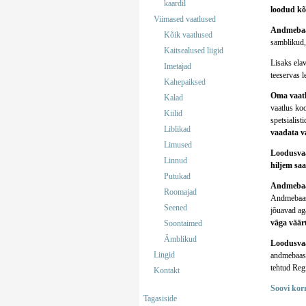
kaardil
loodud kõi
Viimased vaatlused
Andmebaasi
Kõik vaatlused
samblikud,
Kaitsealused liigid
Lisaks elav
Imetajad
teeservas l
Kahepaiksed
Oma vaatlu
Kalad
vaatlus koo
Kiilid
spetsialisti
Liblikad
vaadata v
Limused
Loodusvaat
Linnud
hiljem saa
Putukad
Andmebaas
Roomajad
Andmebaas 
Seened
jõuavad aga
väga väär
Soontaimed
Ämblikud
Loodusvaa
Lingid
andmebaasi
tehtud Reg
Kontakt
Soovi kor
Tagasiside