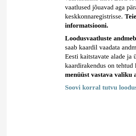
vaatlused jõuavad aga pära
keskkonnaregistrisse.
Tei
informatsiooni.
Loodusvaatluste andmeba
saab kaardil vaadata andm
Eesti kaitstavate alade j
kaardirakendus on tehtud
menüüst vastava valiku a
Soovi korral tutvu lood