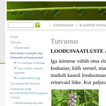
Andmebaasist
Kasulikud materja
Pealeht
Tutvustus
Tutvustus
Juhendvideod
LOODUSVAATLUSTE A
Infot loodusvaatlejale ning
käimasolevad kampaaniad
Iga inimene viibib oma el
📢 Uus imetajate levikuatlas
koduaias; käib seenel, marj
📢 Aasta orhidee vaatluste
kogumine
matkab kaunil loodusmaast
📢 Loodusvaatluste äpp
erinevaid liike. Kui palj
Aita määrata liiki (foorum)
Andmebaasi avalik
KAARDIRAKENDUS (ajutiselt
ei tööta!)
Liikumispiirangutega alad