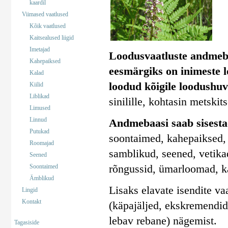
kaardil
Viimased vaatlused
Kõik vaatlused
Kaitsealused liigid
Imetajad
Loodusvaatluste andmeb
Kahepaiksed
eesmärgiks on inimeste 
Kalad
loodud kõigile loodushuv
Kiilid
Liblikad
sinilille, kohtasin metskit
Limused
Linnud
Andmebaasi saab sisestad
Putukad
soontaimed, kahepaiksed, 
Roomajad
samblikud, seened, vetika
Seened
rõngussid, ümarloomad, k
Soontaimed
Ämblikud
Lisaks elavate isendite va
Lingid
Kontakt
(käpajäljed, ekskremendid)
lebav rebane) nägemist.
Tagasiside