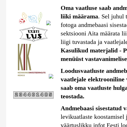
Oma vaatluse saab andmeb
liiki määrama
. Sel juhul
fotoga andmebaasi sisestad
sektsiooni Aita määrata li
liigi tuvastada ja vaatlejal
Kasulikud materjalid - Pi
menüüst vastavanimelise 
Loodusvaatluste andmebaa
vaatlejale elektrooniline
saab oma vaatluste hulga
234401485
teostada.
Andmebaasi sisestatud v
levikuatlaste koostamisel
väärtuslikku infot Eesti l