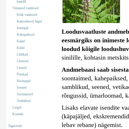
kaardil
Viimased vaatlused
Kõik vaatlused
Kaitsealused liigid
Imetajad
Loodusvaatluste andmeb
Kahepaiksed
eesmärgiks on inimeste 
Kalad
loodud kõigile loodushuv
Kiilid
Liblikad
sinilille, kohtasin metskit
Limused
Linnud
Andmebaasi saab sisestad
Putukad
soontaimed, kahepaiksed, 
Roomajad
samblikud, seened, vetika
Seened
rõngussid, ümarloomad, k
Soontaimed
Ämblikud
Lisaks elavate isendite va
Lingid
Kontakt
(käpajäljed, ekskremendid)
lebav rebane) nägemist.
Tagasiside