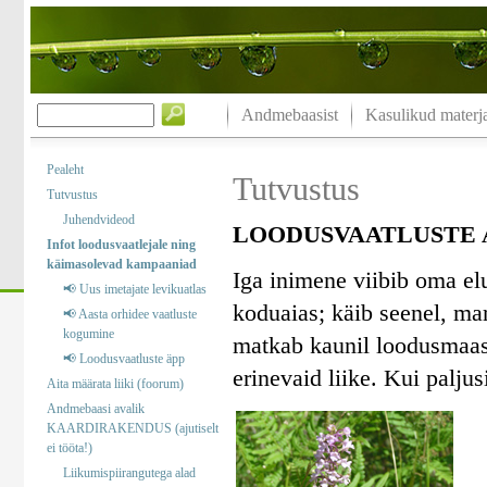
Andmebaasist
Kasulikud materja
Pealeht
Tutvustus
Tutvustus
Juhendvideod
LOODUSVAATLUSTE A
Infot loodusvaatlejale ning
käimasolevad kampaaniad
Iga inimene viibib oma el
📢 Uus imetajate levikuatlas
koduaias; käib seenel, marj
📢 Aasta orhidee vaatluste
kogumine
matkab kaunil loodusmaast
📢 Loodusvaatluste äpp
erinevaid liike. Kui palj
Aita määrata liiki (foorum)
Andmebaasi avalik
KAARDIRAKENDUS (ajutiselt
ei tööta!)
Liikumispiirangutega alad