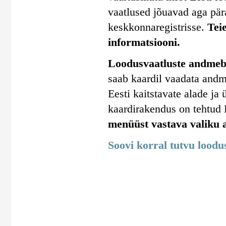
vaatlused jõuavad aga pära
keskkonnaregistrisse.
Tei
informatsiooni.
Loodusvaatluste andmeba
saab kaardil vaadata andm
Eesti kaitstavate alade j
kaardirakendus on tehtud
menüüst vastava valiku a
Soovi korral tutvu lood