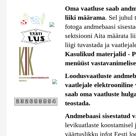
Oma vaatluse saab andmeb
liiki määrama
. Sel juhul
fotoga andmebaasi sisestad
sektsiooni Aita määrata li
liigi tuvastada ja vaatlejal
Kasulikud materjalid - Pi
menüüst vastavanimelise 
Loodusvaatluste andmebaa
vaatlejale elektrooniline
saab oma vaatluste hulga
232683894
teostada.
Andmebaasi sisestatud v
levikuatlaste koostamisel
väärtuslikku infot Eesti l