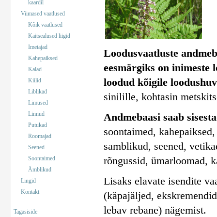
kaardil
Viimased vaatlused
Kõik vaatlused
Kaitsealused liigid
Imetajad
Loodusvaatluste andmeb
Kahepaiksed
eesmärgiks on inimeste 
Kalad
loodud kõigile loodushuv
Kiilid
Liblikad
sinilille, kohtasin metskit
Limused
Linnud
Andmebaasi saab sisestad
Putukad
soontaimed, kahepaiksed, 
Roomajad
samblikud, seened, vetika
Seened
rõngussid, ümarloomad, k
Soontaimed
Ämblikud
Lisaks elavate isendite va
Lingid
Kontakt
(käpajäljed, ekskremendid)
lebav rebane) nägemist.
Tagasiside