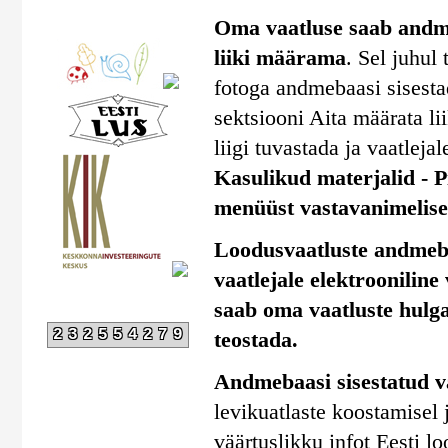
Oma vaatluse saab andmeb
liiki määrama
. Sel juhul
fotoga andmebaasi sisestad
sektsiooni Aita määrata li
liigi tuvastada ja vaatlejal
Kasulikud materjalid - Pi
menüüst vastavanimelise 
Loodusvaatluste andmebaa
vaatlejale elektrooniline
saab oma vaatluste hulga
232554279
teostada.
Andmebaasi sisestatud v
levikuatlaste koostamisel
väärtuslikku infot Eesti l