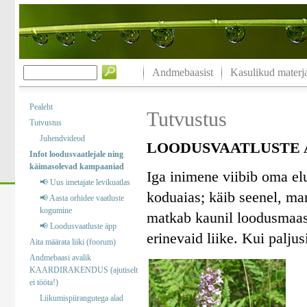
Andmebaasist
Kasulikud materja
Pealeht
Tutvustus
Tutvustus
Juhendvideod
LOODUSVAATLUSTE A
Infot loodusvaatlejale ning
käimasolevad kampaaniad
Iga inimene viibib oma el
📢 Uus imetajate levikuatlas
koduaias; käib seenel, marj
📢 Aasta orhidee vaatluste
kogumine
matkab kaunil loodusmaast
📢 Loodusvaatluste äpp
erinevaid liike. Kui palj
Aita määrata liiki (foorum)
Andmebaasi avalik
KAARDIRAKENDUS (ajutiselt
ei tööta!)
Liikumispiirangutega alad