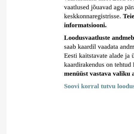
vaatlused jõuavad aga pära
keskkonnaregistrisse.
Tei
informatsiooni.
Loodusvaatluste andmeba
saab kaardil vaadata andm
Eesti kaitstavate alade j
kaardirakendus on tehtud
menüüst vastava valiku a
Soovi korral tutvu lood