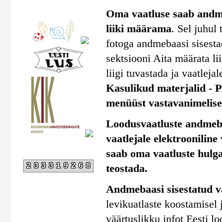
Oma vaatluse saab andmeb
liiki määrama
. Sel juhul
fotoga andmebaasi sisestad
sektsiooni Aita määrata li
liigi tuvastada ja vaatlejal
Kasulikud materjalid - Pi
menüüst vastavanimelise 
Loodusvaatluste andmebaa
vaatlejale elektrooniline
saab oma vaatluste hulga
233319268
teostada.
Andmebaasi sisestatud v
levikuatlaste koostamisel
väärtuslikku infot Eesti l