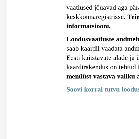
vaatlused jõuavad aga pära
keskkonnaregistrisse.
Tei
informatsiooni.
Loodusvaatluste andmeba
saab kaardil vaadata andm
Eesti kaitstavate alade j
kaardirakendus on tehtud
menüüst vastava valiku a
Soovi korral tutvu lood