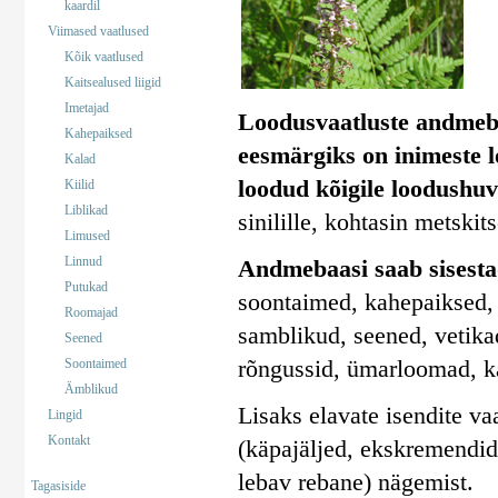
kaardil
Viimased vaatlused
Kõik vaatlused
Kaitsealused liigid
Imetajad
Loodusvaatluste andmeb
Kahepaiksed
eesmärgiks on inimeste 
Kalad
loodud kõigile loodushuv
Kiilid
Liblikad
sinilille, kohtasin metskit
Limused
Linnud
Andmebaasi saab sisestad
Putukad
soontaimed, kahepaiksed, 
Roomajad
samblikud, seened, vetika
Seened
rõngussid, ümarloomad, k
Soontaimed
Ämblikud
Lisaks elavate isendite va
Lingid
Kontakt
(käpajäljed, ekskremendid)
lebav rebane) nägemist.
Tagasiside