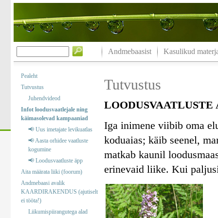
Andmebaasist
Kasulikud materja
Pealeht
Tutvustus
Tutvustus
Juhendvideod
LOODUSVAATLUSTE A
Infot loodusvaatlejale ning
käimasolevad kampaaniad
Iga inimene viibib oma el
📢 Uus imetajate levikuatlas
koduaias; käib seenel, marj
📢 Aasta orhidee vaatluste
kogumine
matkab kaunil loodusmaast
📢 Loodusvaatluste äpp
erinevaid liike. Kui palj
Aita määrata liiki (foorum)
Andmebaasi avalik
KAARDIRAKENDUS (ajutiselt
ei tööta!)
Liikumispiirangutega alad