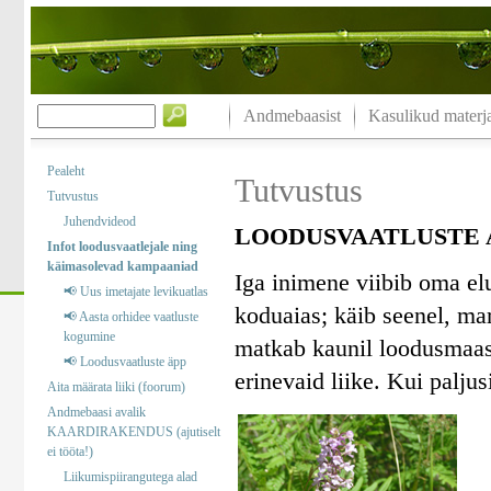
Andmebaasist
Kasulikud materja
Pealeht
Tutvustus
Tutvustus
Juhendvideod
LOODUSVAATLUSTE A
Infot loodusvaatlejale ning
käimasolevad kampaaniad
Iga inimene viibib oma el
📢 Uus imetajate levikuatlas
koduaias; käib seenel, marj
📢 Aasta orhidee vaatluste
kogumine
matkab kaunil loodusmaast
📢 Loodusvaatluste äpp
erinevaid liike. Kui palj
Aita määrata liiki (foorum)
Andmebaasi avalik
KAARDIRAKENDUS (ajutiselt
ei tööta!)
Liikumispiirangutega alad