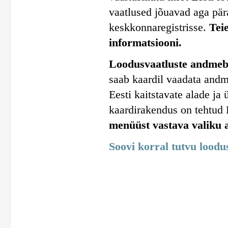
vaatlused jõuavad aga pära
keskkonnaregistrisse.
Tei
informatsiooni.
Loodusvaatluste andmeba
saab kaardil vaadata andm
Eesti kaitstavate alade j
kaardirakendus on tehtud
menüüst vastava valiku a
Soovi korral tutvu lood