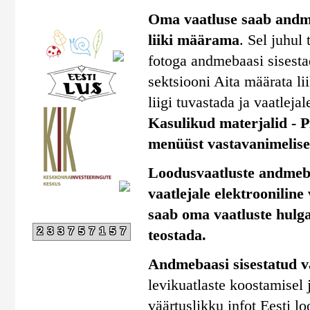
Oma vaatluse saab andmeb
liiki määrama
. Sel juhul
fotoga andmebaasi sisestad
sektsiooni Aita määrata li
liigi tuvastada ja vaatlejal
Kasulikud materjalid - Pi
menüüst vastavanimelise 
Loodusvaatluste andmebaa
vaatlejale elektrooniline
saab oma vaatluste hulga
233757157
teostada.
Andmebaasi sisestatud v
levikuatlaste koostamisel
väärtuslikku infot Eesti l