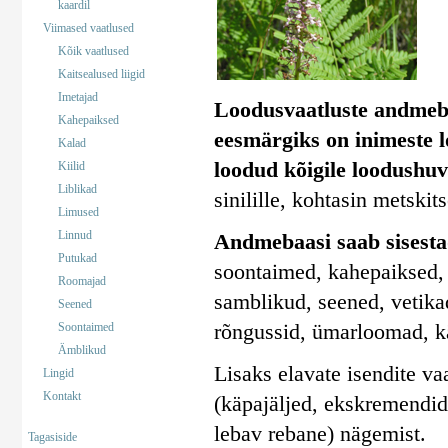
kaardil
Viimased vaatlused
Kõik vaatlused
Kaitsealused liigid
Imetajad
Loodusvaatluste andmeb
Kahepaiksed
eesmärgiks on inimeste 
Kalad
loodud kõigile loodushuv
Kiilid
Liblikad
sinilille, kohtasin metskit
Limused
Linnud
Andmebaasi saab sisestad
Putukad
soontaimed, kahepaiksed, 
Roomajad
samblikud, seened, vetika
Seened
rõngussid, ümarloomad, k
Soontaimed
Ämblikud
Lisaks elavate isendite va
Lingid
Kontakt
(käpajäljed, ekskremendid)
lebav rebane) nägemist.
Tagasiside