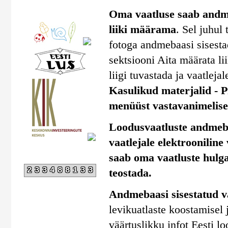
Oma vaatluse saab andmeb
liiki määrama
. Sel juhul
fotoga andmebaasi sisestad
sektsiooni Aita määrata li
liigi tuvastada ja vaatlejal
Kasulikud materjalid - Pi
menüüst vastavanimelise 
Loodusvaatluste andmebaa
vaatlejale elektrooniline
saab oma vaatluste hulga
233488133
teostada.
Andmebaasi sisestatud v
levikuatlaste koostamisel
väärtuslikku infot Eesti l