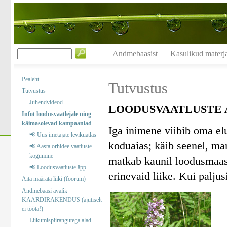
Andmebaasist
Kasulikud materja
Pealeht
Tutvustus
Tutvustus
Juhendvideod
LOODUSVAATLUSTE A
Infot loodusvaatlejale ning
käimasolevad kampaaniad
Iga inimene viibib oma el
📢 Uus imetajate levikuatlas
koduaias; käib seenel, marj
📢 Aasta orhidee vaatluste
kogumine
matkab kaunil loodusmaast
📢 Loodusvaatluste äpp
erinevaid liike. Kui palj
Aita määrata liiki (foorum)
Andmebaasi avalik
KAARDIRAKENDUS (ajutiselt
ei tööta!)
Liikumispiirangutega alad