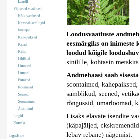
kaardil
Viimased vaatlused
Kõik vaatlused
Kaitsealused liigid
Imetajad
Loodusvaatluste andmeb
Kahepaiksed
eesmärgiks on inimeste 
Kalad
loodud kõigile loodushuv
Kiilid
Liblikad
sinilille, kohtasin metskit
Limused
Linnud
Andmebaasi saab sisestad
Putukad
soontaimed, kahepaiksed, 
Roomajad
samblikud, seened, vetika
Seened
rõngussid, ümarloomad, k
Soontaimed
Ämblikud
Lisaks elavate isendite va
Lingid
Kontakt
(käpajäljed, ekskremendid)
lebav rebane) nägemist.
Tagasiside