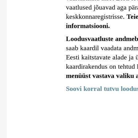
vaatlused jõuavad aga pära
keskkonnaregistrisse.
Tei
informatsiooni.
Loodusvaatluste andmeba
saab kaardil vaadata andm
Eesti kaitstavate alade j
kaardirakendus on tehtud
menüüst vastava valiku a
Soovi korral tutvu lood