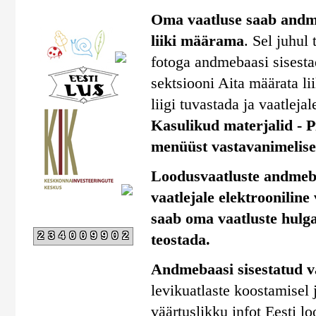
Oma vaatluse saab andmeb
liiki määrama
. Sel juhul
fotoga andmebaasi sisestad
sektsiooni Aita määrata li
liigi tuvastada ja vaatlejal
Kasulikud materjalid - Pi
menüüst vastavanimelise 
Loodusvaatluste andmebaa
vaatlejale elektrooniline
saab oma vaatluste hulga
234009902
teostada.
Andmebaasi sisestatud v
levikuatlaste koostamisel
väärtuslikku infot Eesti l