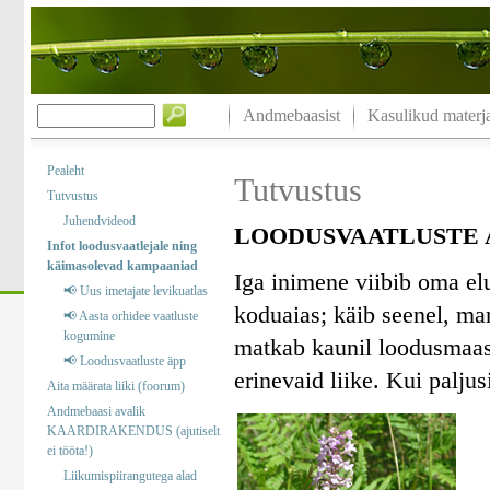
Andmebaasist
Kasulikud materja
Pealeht
Tutvustus
Tutvustus
Juhendvideod
LOODUSVAATLUSTE A
Infot loodusvaatlejale ning
käimasolevad kampaaniad
Iga inimene viibib oma el
📢 Uus imetajate levikuatlas
koduaias; käib seenel, marj
📢 Aasta orhidee vaatluste
kogumine
matkab kaunil loodusmaast
📢 Loodusvaatluste äpp
erinevaid liike. Kui palj
Aita määrata liiki (foorum)
Andmebaasi avalik
KAARDIRAKENDUS (ajutiselt
ei tööta!)
Liikumispiirangutega alad