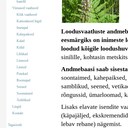
kaardil
Viimased vaatlused
Kõik vaatlused
Kaitsealused liigid
Imetajad
Loodusvaatluste andmeb
Kahepaiksed
eesmärgiks on inimeste 
Kalad
loodud kõigile loodushuv
Kiilid
Liblikad
sinilille, kohtasin metskit
Limused
Linnud
Andmebaasi saab sisestad
Putukad
soontaimed, kahepaiksed, 
Roomajad
samblikud, seened, vetika
Seened
rõngussid, ümarloomad, k
Soontaimed
Ämblikud
Lisaks elavate isendite va
Lingid
Kontakt
(käpajäljed, ekskremendid)
lebav rebane) nägemist.
Tagasiside