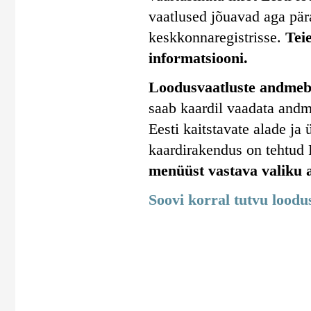
vaatlused jõuavad aga pära
keskkonnaregistrisse.
Tei
informatsiooni.
Loodusvaatluste andmeba
saab kaardil vaadata andm
Eesti kaitstavate alade j
kaardirakendus on tehtud
menüüst vastava valiku a
Soovi korral tutvu lood