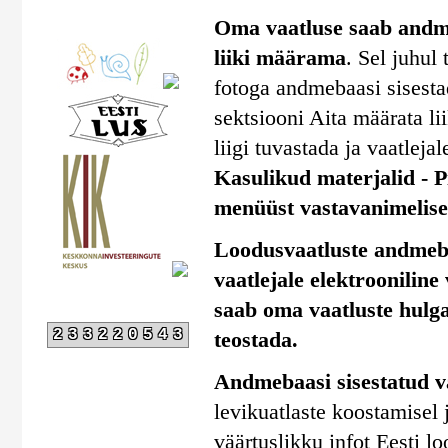
Oma vaatluse saab andmeb
liiki määrama
. Sel juhul
fotoga andmebaasi sisestad
sektsiooni Aita määrata li
liigi tuvastada ja vaatlejal
Kasulikud materjalid - Pi
menüüst vastavanimelise 
Loodusvaatluste andmebaa
vaatlejale elektrooniline
saab oma vaatluste hulga
233220543
teostada.
Andmebaasi sisestatud v
levikuatlaste koostamisel
väärtuslikku infot Eesti l