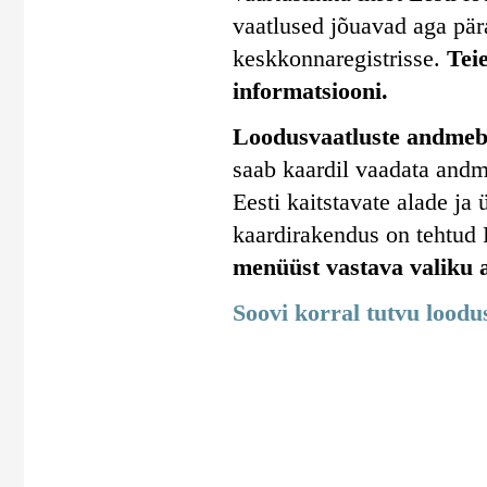
vaatlused jõuavad aga pära
keskkonnaregistrisse.
Tei
informatsiooni.
Loodusvaatluste andmeba
saab kaardil vaadata andm
Eesti kaitstavate alade j
kaardirakendus on tehtud
menüüst vastava valiku a
Soovi korral tutvu lood