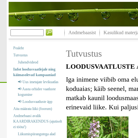
Andmebaasist
Kasulikud materja
Pealeht
Tutvustus
Tutvustus
Juhendvideod
LOODUSVAATLUSTE A
Infot loodusvaatlejale ning
käimasolevad kampaaniad
Iga inimene viibib oma el
📢 Uus imetajate levikuatlas
koduaias; käib seenel, marj
📢 Aasta orhidee vaatluste
kogumine
matkab kaunil loodusmaast
📢 Loodusvaatluste äpp
erinevaid liike. Kui palj
Aita määrata liiki (foorum)
Andmebaasi avalik
KAARDIRAKENDUS (ajutiselt
ei tööta!)
Liikumispiirangutega alad