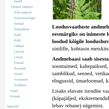
kaardil
Viimased vaatlused
Kõik vaatlused
Kaitsealused liigid
Imetajad
Loodusvaatluste andmeb
Kahepaiksed
eesmärgiks on inimeste 
Kalad
loodud kõigile loodushuv
Kiilid
Liblikad
sinilille, kohtasin metskit
Limused
Linnud
Andmebaasi saab sisestad
Putukad
soontaimed, kahepaiksed, 
Roomajad
samblikud, seened, vetika
Seened
rõngussid, ümarloomad, k
Soontaimed
Ämblikud
Lisaks elavate isendite va
Lingid
Kontakt
(käpajäljed, ekskremendid)
lebav rebane) nägemist.
Tagasiside