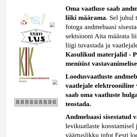
Oma vaatluse saab andmeb
liiki määrama
. Sel juhul
fotoga andmebaasi sisestad
sektsiooni Aita määrata li
liigi tuvastada ja vaatlejal
Kasulikud materjalid - Pi
menüüst vastavanimelise 
Loodusvaatluste andmebaa
vaatlejale elektrooniline
saab oma vaatluste hulga
232882269
teostada.
Andmebaasi sisestatud v
levikuatlaste koostamisel
väärtuslikku infot Eesti l