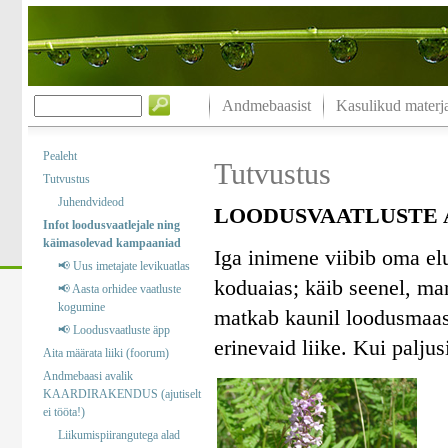
Andmebaasist
Kasulikud materja
Pealeht
Tutvustus
Tutvustus
Juhendvideod
LOODUSVAATLUSTE A
Infot loodusvaatlejale ning
käimasolevad kampaaniad
Iga inimene viibib oma el
📢 Uus imetajate levikuatlas
koduaias; käib seenel, marj
📢 Aasta orhidee vaatluste
kogumine
matkab kaunil loodusmaast
📢 Loodusvaatluste äpp
erinevaid liike. Kui palj
Aita määrata liiki (foorum)
Andmebaasi avalik
KAARDIRAKENDUS (ajutiselt
ei tööta!)
Liikumispiirangutega alad