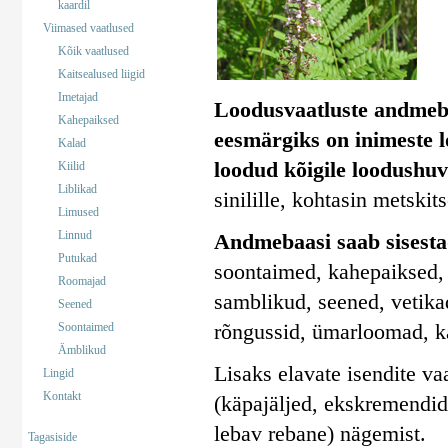
kaardil
Viimased vaatlused
Kõik vaatlused
Kaitsealused liigid
Imetajad
Loodusvaatluste andmeb
Kahepaiksed
eesmärgiks on inimeste 
Kalad
loodud kõigile loodushuv
Kiilid
Liblikad
sinilille, kohtasin metskit
Limused
Linnud
Andmebaasi saab sisestad
Putukad
soontaimed, kahepaiksed, 
Roomajad
samblikud, seened, vetika
Seened
rõngussid, ümarloomad, k
Soontaimed
Ämblikud
Lisaks elavate isendite va
Lingid
Kontakt
(käpajäljed, ekskremendid)
lebav rebane) nägemist.
Tagasiside