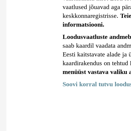
vaatlused jõuavad aga pära
keskkonnaregistrisse.
Tei
informatsiooni.
Loodusvaatluste andmeba
saab kaardil vaadata andm
Eesti kaitstavate alade j
kaardirakendus on tehtud
menüüst vastava valiku a
Soovi korral tutvu lood