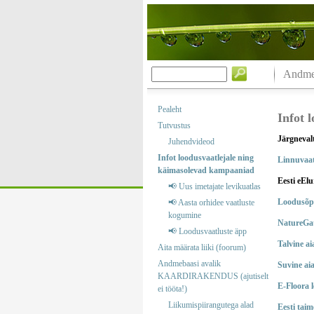
Andmeb
Pealeht
Infot 
Tutvustus
Järgneval
Juhendvideod
Infot loodusvaatlejale ning
Linnuvaat
käimasolevad kampaaniad
Eesti eElu
📢 Uus imetajate levikuatlas
Loodusõp
📢 Aasta orhidee vaatluste
kogumine
NatureGa
📢 Loodusvaatluste äpp
Talvine ai
Aita määrata liiki (foorum)
Andmebaasi avalik
Suvine ai
KAARDIRAKENDUS (ajutiselt
E-Floora 
ei tööta!)
Liikumispiirangutega alad
Eesti taim