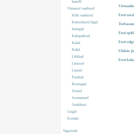
kaardil
Virtuaaln
Viimased vaatlused
Eesti tava
Kõik vaatlused
Kaitsealused liigid
Turbasam
Imetajad
Eesti epi
Kahepaiksed
Eesti selg
Kalad
Kiilid
Ulukite jä
Liblikad
Eesti kala
Limused
Linnud
Putukad
Roomajad
Seened
Soontaimed
Ämblikud
Lingid
Kontakt
Tagasiside