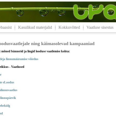
aasist
Kasulikud materjalid
Kokkuvõtted
Vaatluse sisestus
loodusvaatlejale ning käimasolevad kampaaniad
t mõned bännerid ja lingid looduse vaatlemise kohta:
leja linnumääramise võistlus
rikkus - Vaatlused
e
te eLoodus
alinnuvaatlus
alinnupäevik
lehekülg
ed