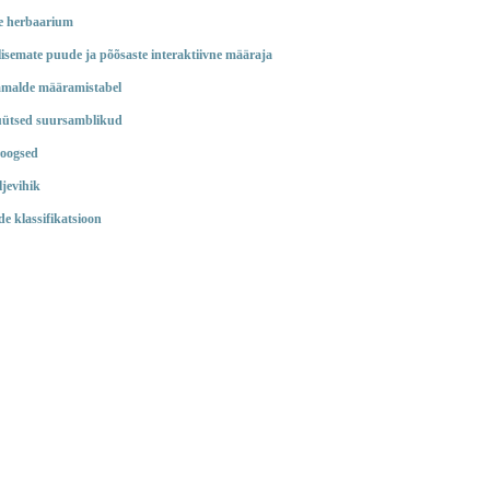
e herbaarium
lisemate puude ja põõsaste interaktiivne määraja
malde määramistabel
füütsed suursamblikud
roogsed
ljevihik
de klassifikatsioon