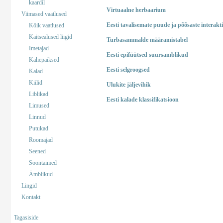
kaardil
Virtuaalne herbaarium
Viimased vaatlused
Eesti tavalisemate puude ja põõsaste interakt
Kõik vaatlused
Kaitsealused liigid
Turbasammalde määramistabel
Imetajad
Eesti epifüütsed suursamblikud
Kahepaiksed
Eesti selgroogsed
Kalad
Kiilid
Ulukite jäljevihik
Liblikad
Eesti kalade klassifikatsioon
Limused
Linnud
Putukad
Roomajad
Seened
Soontaimed
Ämblikud
Lingid
Kontakt
Tagasiside