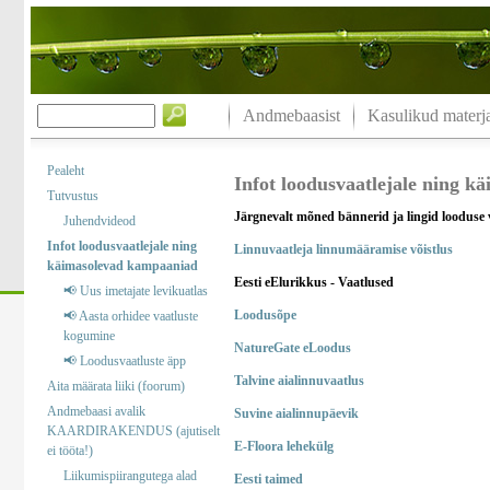
Andmebaasist
Kasulikud materja
Pealeht
Infot loodusvaatlejale ning 
Tutvustus
Järgnevalt mõned bännerid ja lingid looduse 
Juhendvideod
Infot loodusvaatlejale ning
Linnuvaatleja linnumääramise võistlus
käimasolevad kampaaniad
Eesti eElurikkus - Vaatlused
📢 Uus imetajate levikuatlas
Loodusõpe
📢 Aasta orhidee vaatluste
kogumine
NatureGate eLoodus
📢 Loodusvaatluste äpp
Talvine aialinnuvaatlus
Aita määrata liiki (foorum)
Andmebaasi avalik
Suvine aialinnupäevik
KAARDIRAKENDUS (ajutiselt
E-Floora lehekülg
ei tööta!)
Liikumispiirangutega alad
Eesti taimed