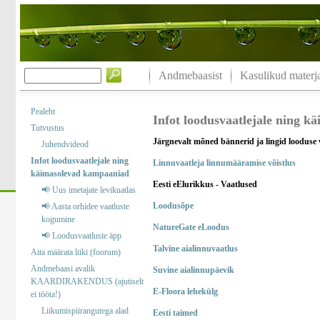
Andmebaasist
Kasulikud materja
Pealeht
Infot loodusvaatlejale ning 
Tutvustus
Järgnevalt mõned bännerid ja lingid looduse 
Juhendvideod
Infot loodusvaatlejale ning
Linnuvaatleja linnumääramise võistlus
käimasolevad kampaaniad
Eesti eElurikkus - Vaatlused
📢 Uus imetajate levikuatlas
Loodusõpe
📢 Aasta orhidee vaatluste
kogumine
NatureGate eLoodus
📢 Loodusvaatluste äpp
Talvine aialinnuvaatlus
Aita määrata liiki (foorum)
Andmebaasi avalik
Suvine aialinnupäevik
KAARDIRAKENDUS (ajutiselt
E-Floora lehekülg
ei tööta!)
Liikumispiirangutega alad
Eesti taimed