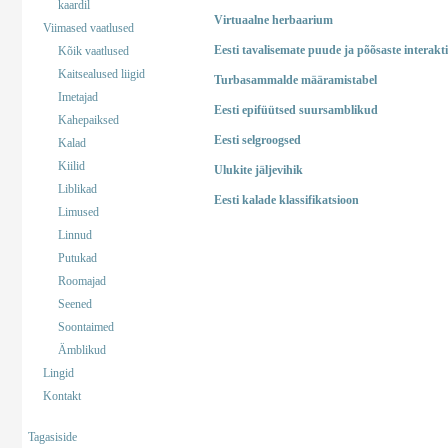
kaardil
Virtuaalne herbaarium
Viimased vaatlused
Eesti tavalisemate puude ja põõsaste interakt
Kõik vaatlused
Kaitsealused liigid
Turbasammalde määramistabel
Imetajad
Eesti epifüütsed suursamblikud
Kahepaiksed
Eesti selgroogsed
Kalad
Kiilid
Ulukite jäljevihik
Liblikad
Eesti kalade klassifikatsioon
Limused
Linnud
Putukad
Roomajad
Seened
Soontaimed
Ämblikud
Lingid
Kontakt
Tagasiside