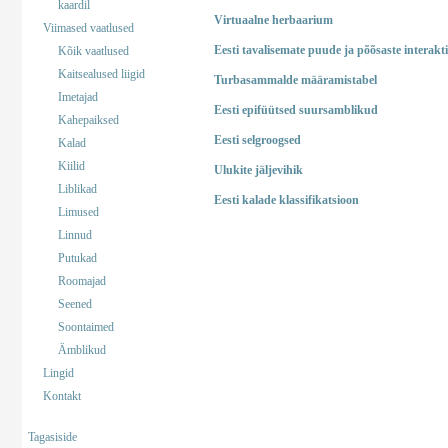
kaardil
Virtuaalne herbaarium
Viimased vaatlused
Eesti tavalisemate puude ja põõsaste interakt
Kõik vaatlused
Kaitsealused liigid
Turbasammalde määramistabel
Imetajad
Eesti epifüütsed suursamblikud
Kahepaiksed
Eesti selgroogsed
Kalad
Kiilid
Ulukite jäljevihik
Liblikad
Eesti kalade klassifikatsioon
Limused
Linnud
Putukad
Roomajad
Seened
Soontaimed
Ämblikud
Lingid
Kontakt
Tagasiside