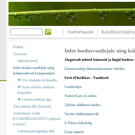
Andmebaasist
Kasulikud materja
Pealeht
Infot loodusvaatlejale ning 
Tutvustus
Järgnevalt mõned bännerid ja lingid looduse 
Juhendvideod
Infot loodusvaatlejale ning
Linnuvaatleja linnumääramise võistlus
käimasolevad kampaaniad
Eesti eElurikkus - Vaatlused
📢 Uus imetajate levikuatlas
Loodusõpe
📢 Aasta orhidee vaatluste
kogumine
NatureGate eLoodus
📢 Loodusvaatluste äpp
Talvine aialinnuvaatlus
Aita määrata liiki (foorum)
Andmebaasi avalik
Suvine aialinnupäevik
KAARDIRAKENDUS (ajutiselt
E-Floora lehekülg
ei tööta!)
Liikumispiirangutega alad
Eesti taimed