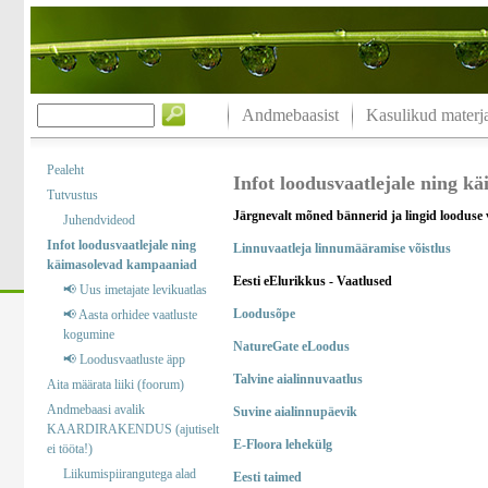
Andmebaasist
Kasulikud materja
Pealeht
Infot loodusvaatlejale ning 
Tutvustus
Järgnevalt mõned bännerid ja lingid looduse 
Juhendvideod
Infot loodusvaatlejale ning
Linnuvaatleja linnumääramise võistlus
käimasolevad kampaaniad
Eesti eElurikkus - Vaatlused
📢 Uus imetajate levikuatlas
Loodusõpe
📢 Aasta orhidee vaatluste
kogumine
NatureGate eLoodus
📢 Loodusvaatluste äpp
Talvine aialinnuvaatlus
Aita määrata liiki (foorum)
Andmebaasi avalik
Suvine aialinnupäevik
KAARDIRAKENDUS (ajutiselt
E-Floora lehekülg
ei tööta!)
Liikumispiirangutega alad
Eesti taimed