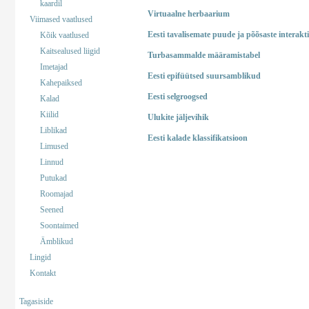
kaardil
Virtuaalne herbaarium
Viimased vaatlused
Eesti tavalisemate puude ja põõsaste interakt
Kõik vaatlused
Kaitsealused liigid
Turbasammalde määramistabel
Imetajad
Eesti epifüütsed suursamblikud
Kahepaiksed
Eesti selgroogsed
Kalad
Kiilid
Ulukite jäljevihik
Liblikad
Eesti kalade klassifikatsioon
Limused
Linnud
Putukad
Roomajad
Seened
Soontaimed
Ämblikud
Lingid
Kontakt
Tagasiside