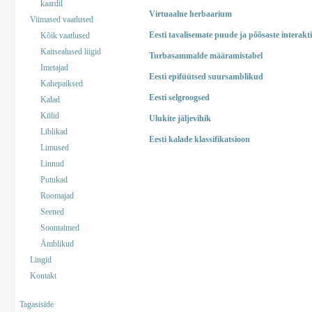
kaardil
Virtuaalne herbaarium
Viimased vaatlused
Eesti tavalisemate puude ja põõsaste interakt
Kõik vaatlused
Kaitsealused liigid
Turbasammalde määramistabel
Imetajad
Eesti epifüütsed suursamblikud
Kahepaiksed
Eesti selgroogsed
Kalad
Kiilid
Ulukite jäljevihik
Liblikad
Eesti kalade klassifikatsioon
Limused
Linnud
Putukad
Roomajad
Seened
Soontaimed
Ämblikud
Lingid
Kontakt
Tagasiside