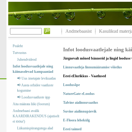
Andmebaasist
Kasulikud materja
Pealeht
Infot loodusvaatlejale ning 
Tutvustus
Järgnevalt mõned bännerid ja lingid looduse 
Juhendvideod
Infot loodusvaatlejale ning
Linnuvaatleja linnumääramise võistlus
käimasolevad kampaaniad
Eesti eElurikkus - Vaatlused
📢 Uus imetajate levikuatlas
Loodusõpe
📢 Aasta orhidee vaatluste
kogumine
NatureGate eLoodus
📢 Loodusvaatluste äpp
Talvine aialinnuvaatlus
Aita määrata liiki (foorum)
Andmebaasi avalik
Suvine aialinnupäevik
KAARDIRAKENDUS (ajutiselt
E-Floora lehekülg
ei tööta!)
Liikumispiirangutega alad
Eesti taimed