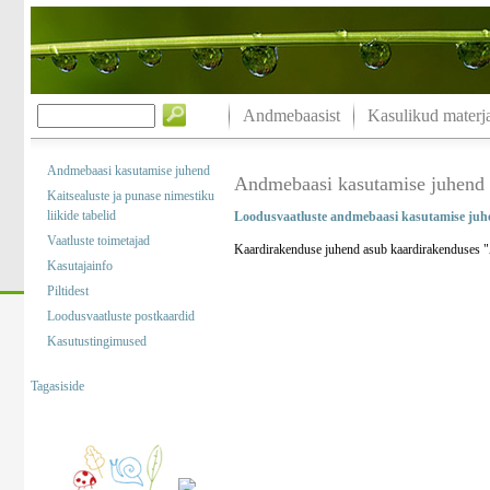
Andmebaasist
Kasulikud materja
Andmebaasi kasutamise juhend
Andmebaasi kasutamise juhend
Kaitsealuste ja punase nimestiku
liikide tabelid
Loodusvaatluste andmebaasi kasutamise juh
Vaatluste toimetajad
Kaardirakenduse juhend asub kaardirakenduses "A
Kasutajainfo
Piltidest
Loodusvaatluste postkaardid
Kasutustingimused
Tagasiside