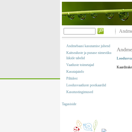
Andmeb
Andmebaasi kasutamise juhend
Andmeb
Kaitsealuste ja punase nimestiku
liikide tabelid
Loodusvaa
Vaatluste toimetajad
Kaardirake
Kasutajainfo
Piltidest
Loodusvaatluste postkaardid
Kasutustingimused
Tagasiside