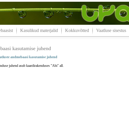
aasist
Kasulikud materjalid
Kokkuvõtted
Vaatluse sisestus
aasi kasutamise juhend
tluste andmebaasi kasutamise juhend
nduse juhend asub kaardirakenduses "Abi" all.