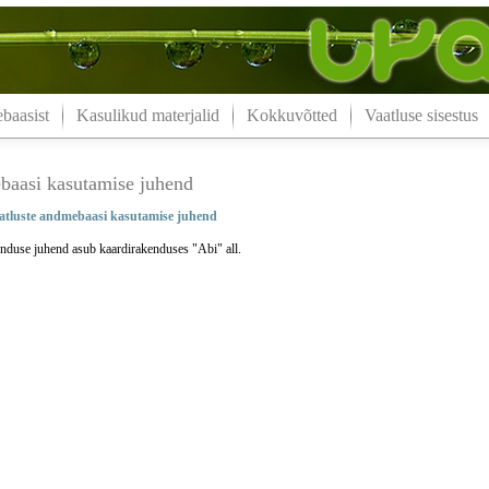
aasist
Kasulikud materjalid
Kokkuvõtted
Vaatluse sisestus
aasi kasutamise juhend
tluste andmebaasi kasutamise juhend
nduse juhend asub kaardirakenduses "Abi" all.