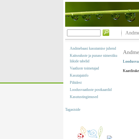
Andmeb
Andmebaasi kasutamise juhend
Andmeb
Kaitsealuste ja punase nimestiku
liikide tabelid
Loodusvaa
Vaatluste toimetajad
Kaardirake
Kasutajainfo
Piltidest
Loodusvaatluste postkaardid
Kasutustingimused
Tagasiside