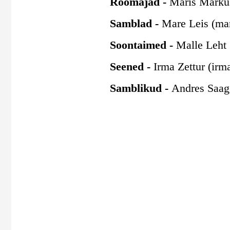
Roomajad -
Maris Markus
Samblad -
Mare Leis (mar
Soontaimed -
Malle Leht (
Seened -
Irma Zettur (irma
Samblikud -
Andres Saag