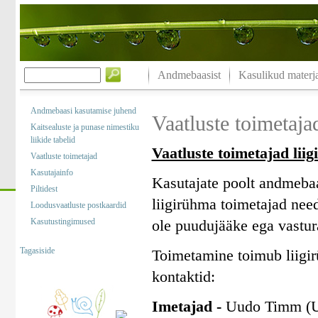
Andmebaasist
Kasulikud materja
Andmebaasi kasutamise juhend
Vaatluste toimetaja
Kaitsealuste ja punase nimestiku
liikide tabelid
Vaatluste toimetajad li
Vaatluste toimetajad
Kasutajainfo
Kasutajate poolt andmebaa
Piltidest
liigirühma toimetajad nee
Loodusvaatluste postkaardid
Kasutustingimused
ole puudujääke ega vastur
Tagasiside
Toimetamine toimub liigir
kontaktid:
Imetajad -
Uudo Timm (Uu