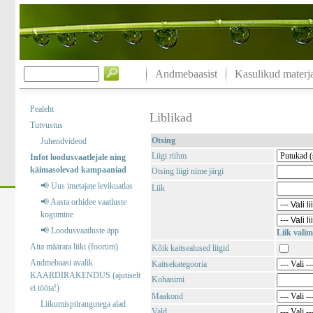
Andmebaasist
Kasulikud materja
Pealeht
Liblikad
Tutvustus
Otsing
Juhendvideod
Liigi rühm
Infot loodusvaatlejale ning
käimasolevad kampaaniad
Otsing liigi nime järgi
📢 Uus imetajate levikuatlas
Liik
📢 Aasta orhidee vaatluste
kogumine
📢 Loodusvaatluste äpp
Liik valim
Aita määrata liiki (foorum)
Kõik kaitsealused liigid
Andmebaasi avalik
Kaitsekategooria
KAARDIRAKENDUS (ajutiselt
Kohanimi
ei tööta!)
Maakond
Liikumispiirangutega alad
Vald