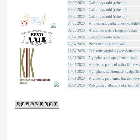
09.05 2026
Callophrys rubi (rohetiib)
06.05 2026
Callophrys rubi (rohetiib)
06.05 2026
Callophrys rubi (rohetiib)
04.05 2026
Anthocharis cardamines (koidulibl
02.05 2026
Araschnia levana (nõgeseliblikas)
27.04 2026
Callophrys rubi (rohetiib)
23.04 2026
Pieris napi (naeriliblikas)
21.04 2026
Celastrina argiolus (kevad-sinitiib)
18.04 2026
Nymphalis antiopa (leinaliblikas)
18.04 2026
Archiearis parthenias (harilik kev
15.04 2026
Nymphalis xanthomelas (valgetähn-
15.04 2026
Archiearis parthenias (harilik kev
02.04 2026
Polygonia c-album (väike-kärbtiib
232973688