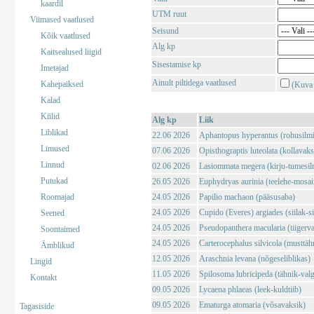
kaardil
UTM ruut
Viimased vaatlused
Seisund
Kõik vaatlused
Alg kp
Kaitsealused liigid
Sisestamise kp
Imetajad
Ainult piltidega vaatlused
Kahepaiksed
(Kuva 
Kalad
Kiilid
Alg kp
Liik
Liblikad
22.06 2026
Aphantopus hyperantus (rohusilm
Limused
07.06 2026
Opisthograptis luteolata (kollavaks
Linnud
02.06 2026
Lasiommata megera (kirju-tumesil
Putukad
26.05 2026
Euphydryas aurinia (teelehe-mosaii
Roomajad
24.05 2026
Papilio machaon (pääsusaba)
24.05 2026
Cupido (Everes) argiades (siilak-si
Seened
24.05 2026
Pseudopanthera macularia (tiigerv
Soontaimed
24.05 2026
Carterocephalus silvicola (musttä
Ämblikud
12.05 2026
Araschnia levana (nõgeseliblikas)
Lingid
11.05 2026
Spilosoma lubricipeda (tähnik-val
Kontakt
09.05 2026
Lycaena phlaeas (leek-kuldtiib)
09.05 2026
Ematurga atomaria (võsavaksik)
Tagasiside