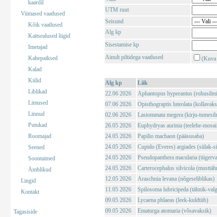
kaardil
UTM ruut
Viimased vaatlused
Seisund
Kõik vaatlused
Alg kp
Kaitsealused liigid
Sisestamise kp
Imetajad
Ainult piltidega vaatlused
Kahepaiksed
(Kuva 
Kalad
Kiilid
Alg kp
Liik
Liblikad
22.06 2026
Aphantopus hyperantus (rohusilm
Limused
07.06 2026
Opisthograptis luteolata (kollavaks
Linnud
02.06 2026
Lasiommata megera (kirju-tumesil
Putukad
26.05 2026
Euphydryas aurinia (teelehe-mosaii
Roomajad
24.05 2026
Papilio machaon (pääsusaba)
24.05 2026
Cupido (Everes) argiades (siilak-si
Seened
24.05 2026
Pseudopanthera macularia (tiigerv
Soontaimed
24.05 2026
Carterocephalus silvicola (musttä
Ämblikud
12.05 2026
Araschnia levana (nõgeseliblikas)
Lingid
11.05 2026
Spilosoma lubricipeda (tähnik-val
Kontakt
09.05 2026
Lycaena phlaeas (leek-kuldtiib)
09.05 2026
Ematurga atomaria (võsavaksik)
Tagasiside