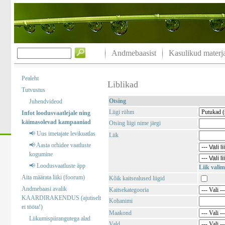
Andmebaasist
Kasulikud materja
Pealeht
Liblikad
Tutvustus
Otsing
Juhendvideod
Liigi rühm
Infot loodusvaatlejale ning
käimasolevad kampaaniad
Otsing liigi nime järgi
📢 Uus imetajate levikuatlas
Liik
📢 Aasta orhidee vaatluste
kogumine
📢 Loodusvaatluste äpp
Liik valim
Aita määrata liiki (foorum)
Kõik kaitsealused liigid
Andmebaasi avalik
Kaitsekategooria
KAARDIRAKENDUS (ajutiselt
Kohanimi
ei tööta!)
Maakond
Liikumispiirangutega alad
Vald