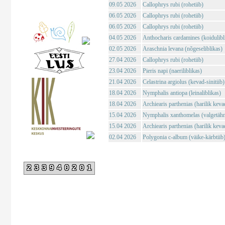
09.05 2026
Callophrys rubi (rohetiib)
06.05 2026
Callophrys rubi (rohetiib)
06.05 2026
Callophrys rubi (rohetiib)
04.05 2026
Anthocharis cardamines (koidulibl
02.05 2026
Araschnia levana (nõgeseliblikas)
27.04 2026
Callophrys rubi (rohetiib)
23.04 2026
Pieris napi (naeriliblikas)
21.04 2026
Celastrina argiolus (kevad-sinitiib)
18.04 2026
Nymphalis antiopa (leinaliblikas)
18.04 2026
Archiearis parthenias (harilik kev
15.04 2026
Nymphalis xanthomelas (valgetähn-
15.04 2026
Archiearis parthenias (harilik kev
02.04 2026
Polygonia c-album (väike-kärbtiib
233940201