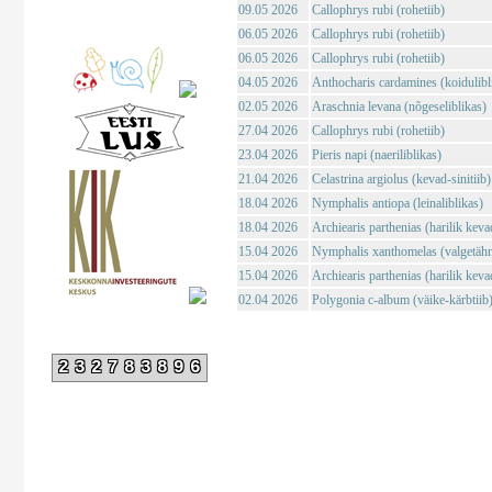
09.05 2026
Callophrys rubi (rohetiib)
06.05 2026
Callophrys rubi (rohetiib)
06.05 2026
Callophrys rubi (rohetiib)
04.05 2026
Anthocharis cardamines (koidulibl
02.05 2026
Araschnia levana (nõgeseliblikas)
27.04 2026
Callophrys rubi (rohetiib)
23.04 2026
Pieris napi (naeriliblikas)
21.04 2026
Celastrina argiolus (kevad-sinitiib)
18.04 2026
Nymphalis antiopa (leinaliblikas)
18.04 2026
Archiearis parthenias (harilik kev
15.04 2026
Nymphalis xanthomelas (valgetähn-
15.04 2026
Archiearis parthenias (harilik kev
02.04 2026
Polygonia c-album (väike-kärbtiib
232783896