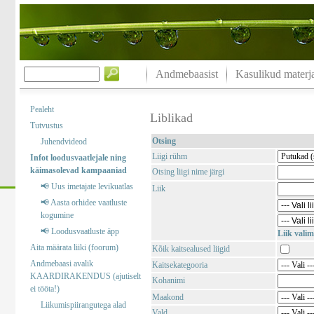
Andmebaasist
Kasulikud materja
Pealeht
Liblikad
Tutvustus
Otsing
Juhendvideod
Liigi rühm
Infot loodusvaatlejale ning
käimasolevad kampaaniad
Otsing liigi nime järgi
📢 Uus imetajate levikuatlas
Liik
📢 Aasta orhidee vaatluste
kogumine
📢 Loodusvaatluste äpp
Liik valim
Aita määrata liiki (foorum)
Kõik kaitsealused liigid
Andmebaasi avalik
Kaitsekategooria
KAARDIRAKENDUS (ajutiselt
Kohanimi
ei tööta!)
Maakond
Liikumispiirangutega alad
Vald