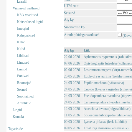
kaardil
UTM ruut
Viimased vaatlused
Seisund
Kõik vaatlused
Alg kp
Kaitsealused liigid
Sisestamise kp
Imetajad
Ainult piltidega vaatlused
Kahepaiksed
(Kuva 
Kalad
Kiilid
Alg kp
Liik
Liblikad
22.06 2026
Aphantopus hyperantus (rohusilm
Limused
07.06 2026
Opisthograptis luteolata (kollavaks
Linnud
02.06 2026
Lasiommata megera (kirju-tumesil
Putukad
26.05 2026
Euphydryas aurinia (teelehe-mosaii
Roomajad
24.05 2026
Papilio machaon (pääsusaba)
24.05 2026
Cupido (Everes) argiades (siilak-si
Seened
24.05 2026
Pseudopanthera macularia (tiigerv
Soontaimed
24.05 2026
Carterocephalus silvicola (musttä
Ämblikud
12.05 2026
Araschnia levana (nõgeseliblikas)
Lingid
11.05 2026
Spilosoma lubricipeda (tähnik-val
Kontakt
09.05 2026
Lycaena phlaeas (leek-kuldtiib)
09.05 2026
Ematurga atomaria (võsavaksik)
Tagasiside