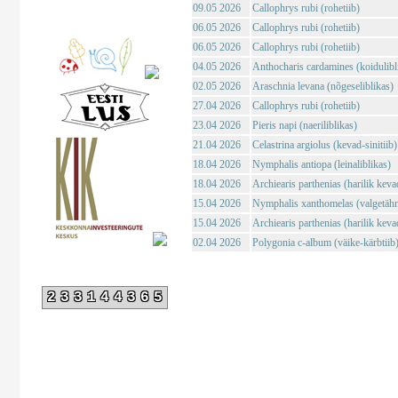
09.05 2026
Callophrys rubi (rohetiib)
06.05 2026
Callophrys rubi (rohetiib)
06.05 2026
Callophrys rubi (rohetiib)
04.05 2026
Anthocharis cardamines (koidulibl
02.05 2026
Araschnia levana (nõgeseliblikas)
27.04 2026
Callophrys rubi (rohetiib)
23.04 2026
Pieris napi (naeriliblikas)
21.04 2026
Celastrina argiolus (kevad-sinitiib)
18.04 2026
Nymphalis antiopa (leinaliblikas)
18.04 2026
Archiearis parthenias (harilik kev
15.04 2026
Nymphalis xanthomelas (valgetähn-
15.04 2026
Archiearis parthenias (harilik kev
02.04 2026
Polygonia c-album (väike-kärbtiib
233144365