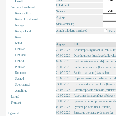
kaardil
UTM ruut
Viimased vaatlused
Seisund
Kõik vaatlused
Alg kp
Kaitsealused liigid
Sisestamise kp
Imetajad
Ainult piltidega vaatlused
Kahepaiksed
(Kuva 
Kalad
Kiilid
Alg kp
Liik
Liblikad
22.06 2026
Aphantopus hyperantus (rohusilm
Limused
07.06 2026
Opisthograptis luteolata (kollavaks
Linnud
02.06 2026
Lasiommata megera (kirju-tumesil
Putukad
26.05 2026
Euphydryas aurinia (teelehe-mosaii
Roomajad
24.05 2026
Papilio machaon (pääsusaba)
24.05 2026
Cupido (Everes) argiades (siilak-si
Seened
24.05 2026
Pseudopanthera macularia (tiigerv
Soontaimed
24.05 2026
Carterocephalus silvicola (musttä
Ämblikud
12.05 2026
Araschnia levana (nõgeseliblikas)
Lingid
11.05 2026
Spilosoma lubricipeda (tähnik-val
Kontakt
09.05 2026
Lycaena phlaeas (leek-kuldtiib)
09.05 2026
Ematurga atomaria (võsavaksik)
Tagasiside