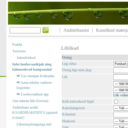
Andmebaasist
Kasulikud materja
Pealeht
Liblikad
Tutvustus
Otsing
Juhendvideod
Liigi rühm
Infot loodusvaatlejale ning
käimasolevad kampaaniad
Otsing liigi nime järgi
📢 Uus imetajate levikuatlas
Liik
📢 Aasta orhidee vaatluste
kogumine
📢 Loodusvaatluste äpp
Liik valim
Aita määrata liiki (foorum)
Kõik kaitsealused liigid
Andmebaasi avalik
Kaitsekategooria
KAARDIRAKENDUS (ajutiselt
Kohanimi
ei tööta!)
Maakond
Liikumispiirangutega alad
Vald