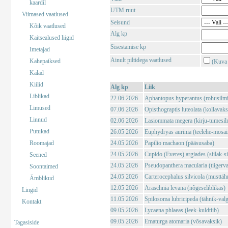
kaardil
UTM ruut
Viimased vaatlused
Seisund
Kõik vaatlused
Alg kp
Kaitsealused liigid
Sisestamise kp
Imetajad
Ainult piltidega vaatlused
Kahepaiksed
(Kuva 
Kalad
Kiilid
Alg kp
Liik
Liblikad
22.06 2026
Aphantopus hyperantus (rohusilm
Limused
07.06 2026
Opisthograptis luteolata (kollavaks
Linnud
02.06 2026
Lasiommata megera (kirju-tumesil
Putukad
26.05 2026
Euphydryas aurinia (teelehe-mosaii
Roomajad
24.05 2026
Papilio machaon (pääsusaba)
24.05 2026
Cupido (Everes) argiades (siilak-si
Seened
24.05 2026
Pseudopanthera macularia (tiigerv
Soontaimed
24.05 2026
Carterocephalus silvicola (musttä
Ämblikud
12.05 2026
Araschnia levana (nõgeseliblikas)
Lingid
11.05 2026
Spilosoma lubricipeda (tähnik-val
Kontakt
09.05 2026
Lycaena phlaeas (leek-kuldtiib)
09.05 2026
Ematurga atomaria (võsavaksik)
Tagasiside