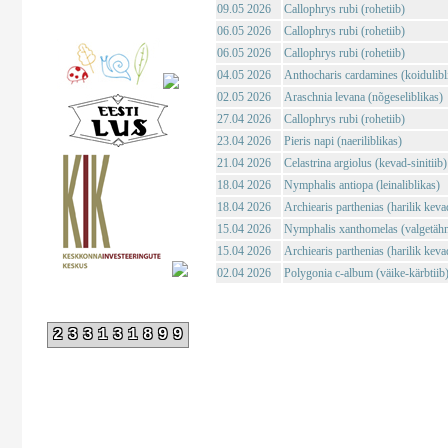
09.05 2026
Callophrys rubi (rohetiib)
06.05 2026
Callophrys rubi (rohetiib)
06.05 2026
Callophrys rubi (rohetiib)
04.05 2026
Anthocharis cardamines (koidulibl
02.05 2026
Araschnia levana (nõgeseliblikas)
27.04 2026
Callophrys rubi (rohetiib)
23.04 2026
Pieris napi (naeriliblikas)
21.04 2026
Celastrina argiolus (kevad-sinitiib)
18.04 2026
Nymphalis antiopa (leinaliblikas)
18.04 2026
Archiearis parthenias (harilik kev
15.04 2026
Nymphalis xanthomelas (valgetähn-
15.04 2026
Archiearis parthenias (harilik kev
02.04 2026
Polygonia c-album (väike-kärbtiib
233131899