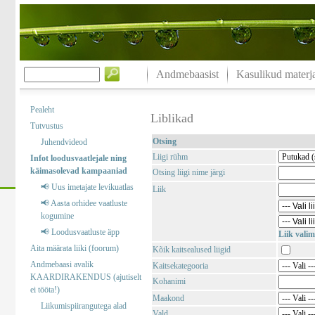
Andmebaasist
Kasulikud materja
Pealeht
Liblikad
Tutvustus
Otsing
Juhendvideod
Liigi rühm
Infot loodusvaatlejale ning
käimasolevad kampaaniad
Otsing liigi nime järgi
📢 Uus imetajate levikuatlas
Liik
📢 Aasta orhidee vaatluste
kogumine
📢 Loodusvaatluste äpp
Liik valim
Aita määrata liiki (foorum)
Kõik kaitsealused liigid
Andmebaasi avalik
Kaitsekategooria
KAARDIRAKENDUS (ajutiselt
Kohanimi
ei tööta!)
Maakond
Liikumispiirangutega alad
Vald