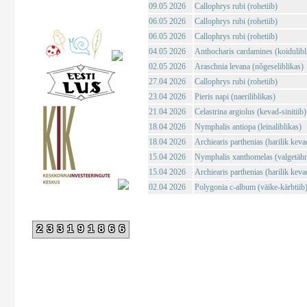
09.05 2026
Callophrys rubi (rohetiib)
06.05 2026
Callophrys rubi (rohetiib)
06.05 2026
Callophrys rubi (rohetiib)
04.05 2026
Anthocharis cardamines (koidulibl
02.05 2026
Araschnia levana (nõgeseliblikas)
27.04 2026
Callophrys rubi (rohetiib)
23.04 2026
Pieris napi (naeriliblikas)
21.04 2026
Celastrina argiolus (kevad-sinitiib)
18.04 2026
Nymphalis antiopa (leinaliblikas)
18.04 2026
Archiearis parthenias (harilik kev
15.04 2026
Nymphalis xanthomelas (valgetähn-
15.04 2026
Archiearis parthenias (harilik kev
02.04 2026
Polygonia c-album (väike-kärbtiib
233191866