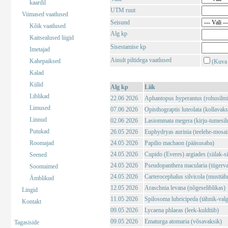
kaardil
UTM ruut
Viimased vaatlused
Seisund
Kõik vaatlused
Alg kp
Kaitsealused liigid
Sisestamise kp
Imetajad
Ainult piltidega vaatlused
Kahepaiksed
(Kuva 
Kalad
Kiilid
Alg kp
Liik
Liblikad
22.06 2026
Aphantopus hyperantus (rohusilm
Limused
07.06 2026
Opisthograptis luteolata (kollavaks
Linnud
02.06 2026
Lasiommata megera (kirju-tumesil
Putukad
26.05 2026
Euphydryas aurinia (teelehe-mosaii
Roomajad
24.05 2026
Papilio machaon (pääsusaba)
24.05 2026
Cupido (Everes) argiades (siilak-si
Seened
24.05 2026
Pseudopanthera macularia (tiigerv
Soontaimed
24.05 2026
Carterocephalus silvicola (musttä
Ämblikud
12.05 2026
Araschnia levana (nõgeseliblikas)
Lingid
11.05 2026
Spilosoma lubricipeda (tähnik-val
Kontakt
09.05 2026
Lycaena phlaeas (leek-kuldtiib)
09.05 2026
Ematurga atomaria (võsavaksik)
Tagasiside