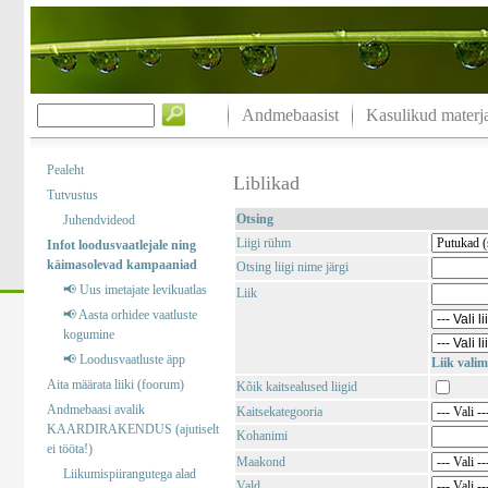
Andmebaasist
Kasulikud materja
Pealeht
Liblikad
Tutvustus
Otsing
Juhendvideod
Liigi rühm
Infot loodusvaatlejale ning
käimasolevad kampaaniad
Otsing liigi nime järgi
📢 Uus imetajate levikuatlas
Liik
📢 Aasta orhidee vaatluste
kogumine
📢 Loodusvaatluste äpp
Liik valim
Aita määrata liiki (foorum)
Kõik kaitsealused liigid
Andmebaasi avalik
Kaitsekategooria
KAARDIRAKENDUS (ajutiselt
Kohanimi
ei tööta!)
Maakond
Liikumispiirangutega alad
Vald