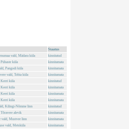
Staatus
rnumaa vald, Mädara küla
kinnitatud
 Pühaste küla
kinnitamata
ld, Pangodi küla
kinnitamata
ere vald, Tobia küla
kinnitamata
 Keeri küla
kinnitatud
 Keeri küla
kinnitamata
 Keeri küla
kinnitamata
 Keeri küla
kinnitamata
ld, Kilingi-Nõmme linn
kinnitatud
Tõravere alevik
kinnitamata
vald, Mustvee linn
kinnitamata
use vald, Metsküla
kinnitamata