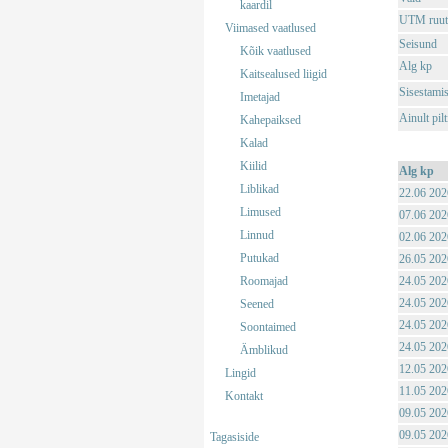
kaardil
UTM ruut
Viimased vaatlused
Seisund
Kõik vaatlused
Alg kp
Kaitsealused liigid
Sisestami
Imetajad
Ainult pil
Kahepaiksed
Kalad
Kiilid
Alg kp
Liblikad
22.06 202
Limused
07.06 202
Linnud
02.06 202
Putukad
26.05 202
Roomajad
24.05 202
24.05 202
Seened
24.05 202
Soontaimed
24.05 202
Ämblikud
12.05 202
Lingid
11.05 202
Kontakt
09.05 202
09.05 202
Tagasiside