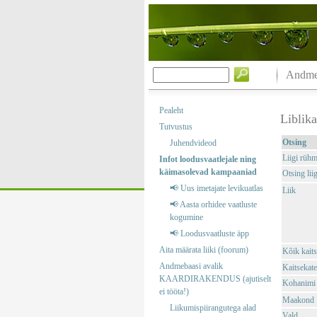
Andmeb
Pealeht
Liblik
Tutvustus
Otsing
Juhendvideod
Liigi rüh
Infot loodusvaatlejale ning
käimasolevad kampaaniad
Otsing liig
📢 Uus imetajate levikuatlas
Liik
📢 Aasta orhidee vaatluste
kogumine
📢 Loodusvaatluste äpp
Aita määrata liiki (foorum)
Kõik kaits
Andmebaasi avalik
Kaitsekate
KAARDIRAKENDUS (ajutiselt
Kohanimi
ei tööta!)
Maakond
Liikumispiirangutega alad
Vald