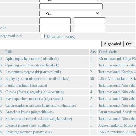
-
se kp
-
tidega vaatlused
(Kuva galerii vaates)
Liik
Arv
Vaatluskoht
6
Aphantopus hyperantus (rohusilmik)
1
Pärnu maakond, Põhja-Pä
6
Opisthograptis luteolata (kollavaksik)
1
Tartu maakond, Elva vald,
6
Lasiommata megera (kirju-tumesilmik)
2
Tartu maakond, Kambja va
6
Euphydryas aurinia (teelehe-mosaiikliblikas)
50
Lääne-Viru maakond, Rakv
6
Papilio machaon (pääsusaba)
1
Tartu maakond, Nõo vald,
6
Cupido (Everes) argiades (siilak-sinitiib)
4
Tartu maakond, Nõo vald,
6
Pseudopanthera macularia (tiigervaksik)
2
Tartu maakond, Nõo vald,
6
Carterocephalus silvicola (musttähn-kuldpunnpea)
1
Tartu maakond, Nõo vald,
6
Araschnia levana (nõgeseliblikas)
1
Pärnu maakond, Saarde va
6
Spilosoma lubricipeda (tähnik-valgekaruslane)
1
Tartu maakond, Nõo vald, 
6
Lycaena phlaeas (leek-kuldtiib)
1
Jõgeva maakond, Mustvee 
6
Ematurga atomaria (võsavaksik)
1
Ida-Viru maakond, Alutag