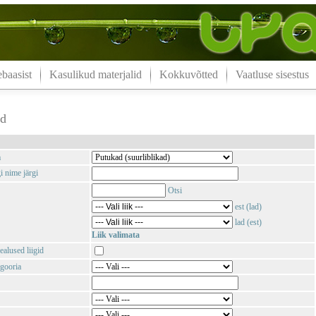
aasist
Kasulikud materjalid
Kokkuvõtted
Vaatluse sisestus
ad
m
i nime järgi
Otsi
est (lad)
lad (est)
Liik valimata
ealused liigid
gooria