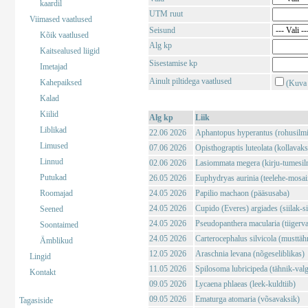
kaardil
UTM ruut
Viimased vaatlused
Seisund
Kõik vaatlused
Alg kp
Kaitsealused liigid
Sisestamise kp
Imetajad
Ainult piltidega vaatlused
Kahepaiksed
(Kuva 
Kalad
Kiilid
Alg kp
Liik
Liblikad
22.06 2026
Aphantopus hyperantus (rohusilm
Limused
07.06 2026
Opisthograptis luteolata (kollavaks
Linnud
02.06 2026
Lasiommata megera (kirju-tumesil
Putukad
26.05 2026
Euphydryas aurinia (teelehe-mosaii
Roomajad
24.05 2026
Papilio machaon (pääsusaba)
24.05 2026
Cupido (Everes) argiades (siilak-si
Seened
24.05 2026
Pseudopanthera macularia (tiigerv
Soontaimed
24.05 2026
Carterocephalus silvicola (musttä
Ämblikud
12.05 2026
Araschnia levana (nõgeseliblikas)
Lingid
11.05 2026
Spilosoma lubricipeda (tähnik-val
Kontakt
09.05 2026
Lycaena phlaeas (leek-kuldtiib)
09.05 2026
Ematurga atomaria (võsavaksik)
Tagasiside