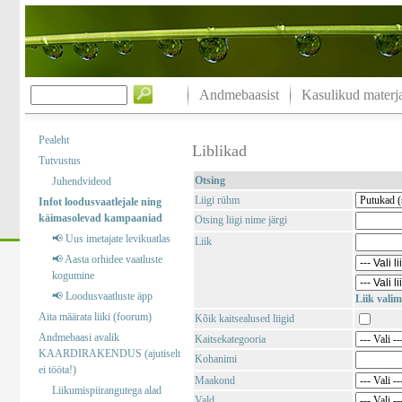
Andmebaasist
Kasulikud materja
Pealeht
Liblikad
Tutvustus
Otsing
Juhendvideod
Liigi rühm
Infot loodusvaatlejale ning
käimasolevad kampaaniad
Otsing liigi nime järgi
📢 Uus imetajate levikuatlas
Liik
📢 Aasta orhidee vaatluste
kogumine
📢 Loodusvaatluste äpp
Liik valim
Aita määrata liiki (foorum)
Kõik kaitsealused liigid
Andmebaasi avalik
Kaitsekategooria
KAARDIRAKENDUS (ajutiselt
Kohanimi
ei tööta!)
Maakond
Liikumispiirangutega alad
Vald