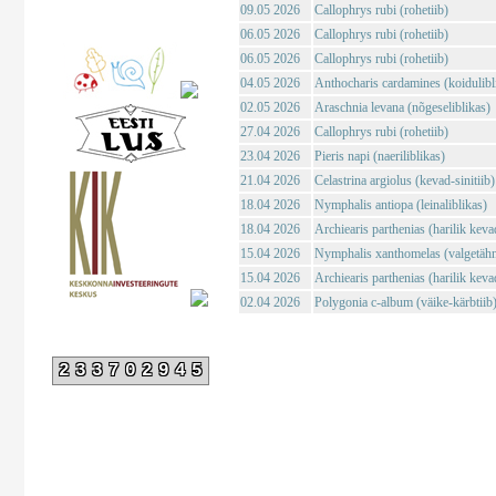
09.05 2026
Callophrys rubi (rohetiib)
06.05 2026
Callophrys rubi (rohetiib)
06.05 2026
Callophrys rubi (rohetiib)
04.05 2026
Anthocharis cardamines (koidulibl
02.05 2026
Araschnia levana (nõgeseliblikas)
27.04 2026
Callophrys rubi (rohetiib)
23.04 2026
Pieris napi (naeriliblikas)
21.04 2026
Celastrina argiolus (kevad-sinitiib)
18.04 2026
Nymphalis antiopa (leinaliblikas)
18.04 2026
Archiearis parthenias (harilik kev
15.04 2026
Nymphalis xanthomelas (valgetähn-
15.04 2026
Archiearis parthenias (harilik kev
02.04 2026
Polygonia c-album (väike-kärbtiib
233702945